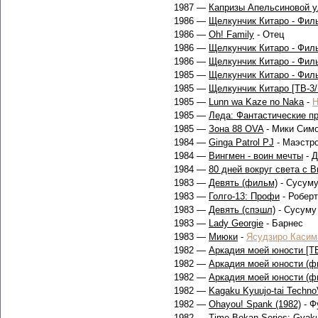
1987 —
Капризы Апельсиновой у
1986 —
Щелкунчик Китаро - Филь
1986 —
Oh! Family
- Отец
1986 —
Щелкунчик Китаро - Филь
1986 —
Щелкунчик Китаро - Филь
1985 —
Щелкунчик Китаро - Филь
1985 —
Щелкунчик Китаро [ТВ-3/
1985 —
Lunn wa Kaze no Naka
-
Н
1985 —
Леда: Фантастические п
1985 —
Зона 88 OVA
- Мики Сим
1984 —
Ginga Patrol PJ
- Маэстр
1984 —
Вингмен - воин мечты
- Д
1984 —
80 дней вокруг света с 
1983 —
Девять (фильм)
- Сусуму
1983 —
Голго-13: Профи
- Робер
1983 —
Девять (спэшл)
- Сусуму
1983 —
Lady Georgie
- Барнес
1983 —
Миюки
-
Ясудзиро Касим
1982 —
Аркадия моей юности [Т
1982 —
Аркадия моей юности (ф
1982 —
Аркадия моей юности (ф
1982 —
Kagaku Kyuujo-tai Techn
1982 —
Ohayou! Spank (1982)
- Ф
1982 —
Time Bokan Series: Gyak