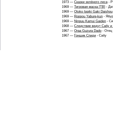
1973 —
Сказки зелёного леса
- Р
1969 —
Тигровая маска [ТВ]
- Да
1969 —
Otoko Ippiki Gaki Daishou
1969 —
Roppou Yabure-kun
- Ябу
1969 —
Ninpuu Kamui Gaiden
- Си
1968 —
Следствие ведут Сабу и
1967 —
Oraa Guzura Dado
- Отец
1967 —
Гонщик Спиди
- Сабу