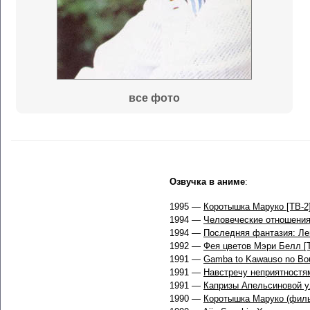
все фото
Озвучка в аниме
:
1995 —
Коротышка Маруко [ТВ-2
1994 —
Человеческие отношени
1994 —
Последняя фантазия: Ле
1992 —
Фея цветов Мэри Белл [
1991 —
Gamba to Kawauso no Bo
1991 —
Навстречу неприятностя
1991 —
Капризы Апельсиновой 
1990 —
Коротышка Маруко (фил