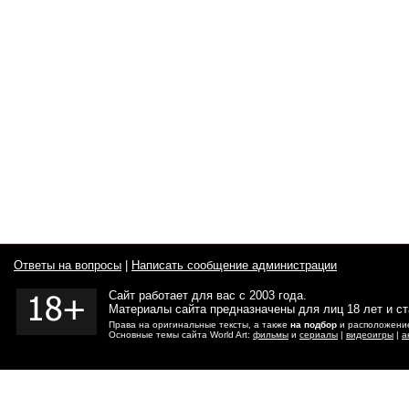
Ответы на вопросы
|
Написать сообщение администрации
Сайт работает для вас с 2003 года.
Материалы сайта предназначены для лиц 18 лет и с
Права на оригинальные тексты, а также
на подбор
и расположение
Основные темы сайта World Art:
фильмы
и
сериалы
|
видеоигры
|
а