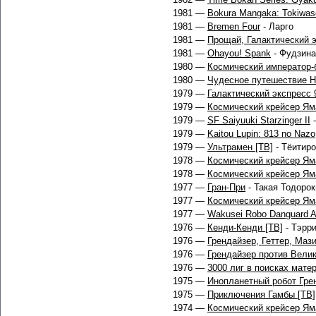
1981 —
Bokura Mangaka: Tokiwas
1981 —
Bremen Four
- Ларго
1981 —
Прощай, Галактический 
1981 —
Ohayou! Spank
- Фудзин
1980 —
Космический император-
1980 —
Чудесное путешествие Н
1979 —
Галактический экспресс 
1979 —
Космический крейсер Ям
1979 —
SF Saiyuuki Starzinger II
-
1979 —
Kaitou Lupin: 813 no Nazo
1979 —
Ультрамен [ТВ]
- Тёитиро
1978 —
Космический крейсер Яма
1978 —
Космический крейсер Ям
1977 —
Гран-При
- Такая Тодорок
1977 —
Космический крейсер Ям
1977 —
Wakusei Robo Danguard 
1976 —
Кенди-Кенди [ТВ]
- Тэрр
1976 —
Грендайзер, Геттер, Маз
1976 —
Грендайзер против Вели
1976 —
3000 лиг в поисках матер
1975 —
Инопланетный робот Гре
1975 —
Приключения Гамбы [ТВ]
1974 —
Космический крейсер Яма