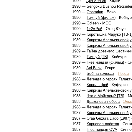
1990 —
Ajin Senshi
- Хадзи
1990 —
Sengoku Bushou Retsuden
1990 —
Obatarian
- Ёсио
1990 —
Тимпуй (фильм)
- Кобиур
1990 —
Gdleen
- МОС
1990 —
1+2=Рай
- Отец Юсукэ
1990 —
Коротышка Маруко [ТВ-1
1989 —
Капризы Апельсиновой 
1989 —
Капризы Апельсиновой 
1989 —
Тайна древнего шестикн
1989 —
Тимпуй [ТВ]
- Кобиури
1989 —
Гнев ниндзя (фильм)
- С
1989 —
Aoi Blink
- Генри
1989 —
Боб на колесах
-
Перси
1988 —
Легенда о героях Галакт
1988 —
Король фей
- Куфурин
1988 —
Капризы Апельсиновой ул
1988 —
Что с Майклом? [ТВ]
- М
1988 —
Драконовы небеса
-
Элм
1988 —
Легенда о героях Галакт
1987 —
Капризы Апельсиновой у
1987 —
Oraa Guzura Dado (1987)
1987 —
Карнавал роботов
- Санки
1987 —
Гнев ниндзя OVA
- Синнос