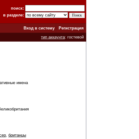
поиск:
в разделе:
Вход в систему
Регистрация
тип аккаунта
: гостевой
нативные имена
Великобритания
сер
,
британцы