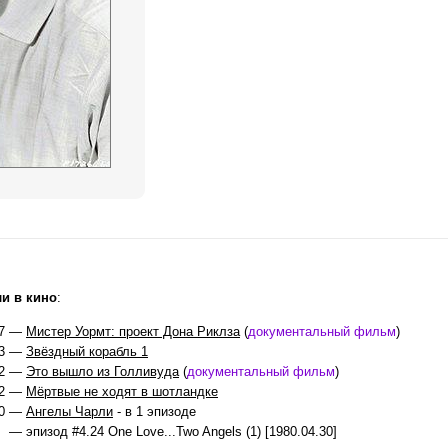
и в кино
:
7 —
Мистер Уормт: проект Дона Риклза
(
документальный фильм
)
3 —
Звёздный корабль 1
2 —
Это вышло из Голливуда
(
документальный фильм
)
2 —
Мёртвые не ходят в шотландке
80 —
Ангелы Чарли
- в 1 эпизоде
— эпизод #4.24 One Love...Two Angels (1) [1980.04.30]