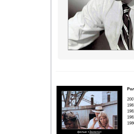
Рол
200
198
198
198
19
фильм «
Золото
»