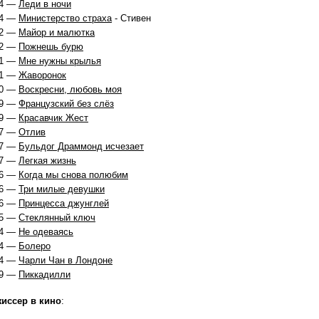
4 —
Леди в ночи
4 —
Министерство страха
- Стивен
2 —
Майор и малютка
2 —
Пожнешь бурю
1 —
Мне нужны крылья
1 —
Жаворонок
0 —
Воскресни, любовь моя
9 —
Французский без слёз
9 —
Красавчик Жест
7 —
Отлив
7 —
Бульдог Драммонд исчезает
7 —
Легкая жизнь
6 —
Когда мы снова полюбим
6 —
Три милые девушки
6 —
Принцесса джунглей
5 —
Стеклянный ключ
4 —
Не одеваясь
4 —
Болеро
4 —
Чарли Чан в Лондоне
9 —
Пиккадилли
иссер в кино
: