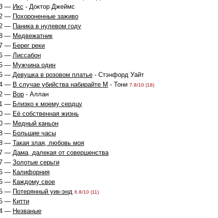
3 —
Икс
- Доктор Джеймс
2 —
Похороненные заживо
2 —
Паника в нулевом году
8 —
Медвежатник
7 —
Берег реки
6 —
Лиссабон
5 —
Мужчина один
5 —
Девушка в розовом платье
- Стэнфорд Уайт
4 —
В случае убийства набирайте М
- Тони
7.8/10 (18)
2 —
Вор
- Аллан
1 —
Близко к моему сердцу
0 —
Её собственная жизнь
0 —
Медный каньон
8 —
Большие часы
8 —
Такая злая, любовь моя
7 —
Дама, далекая от совершенства
7 —
Золотые серьги
6 —
Калифорния
6 —
Каждому свое
5 —
Потерянный уик-энд
6.8/10 (11)
5 —
Китти
4 —
Незваные