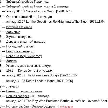
8 —
Звёздный крейсер Галактика
78 —
Звёздный крейсер Галактика
- в 1 эпизоде
— эпизод #1.01 Saga of a Star World [1978.09.17]
78 —
Остров фантазий
- в 1 эпизоде
— эпизод #2.07 Let the Goodtimes Roll/Nightmare/The Tiger [1978.11.04]
8 —
История Оливера
8 —
Затмение
7 —
Жуткие создания
7 —
Девушка в желтой пижаме
6 —
Последний магнат
6 —
Гнездо саламандр
5 —
Побег на Ведьмину гору
4 —
Золото
3 —
Ужас в музее восковых фигур
2 — 1971 —
Коломбо
- в 2 эпизодах
— эпизод #2.02 The Greenhouse Jungle [1972.10.15]
— эпизод #1.03 Death Lends a Hand [1971.10.06]
2 —
Лягушки
2 —
Нечто с двумя головами
71 —
Ночная галерея
- в 1 эпизоде
— эпизод #2.01 The Boy Who Predicted Earthquakes/Miss Lovecraft Sent 
0 —
История любви
- Оливер Барретт III
8.5/10 (14)