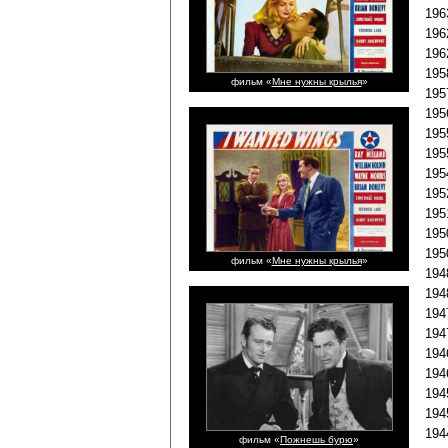
196
196
196
195
фильм «
Мне нужны крылья
»
195
195
195
195
195
195
195
195
195
фильм «
Мне нужны крылья
»
194
194
194
194
194
194
194
194
194
фильм «
Пожнешь бурю
»