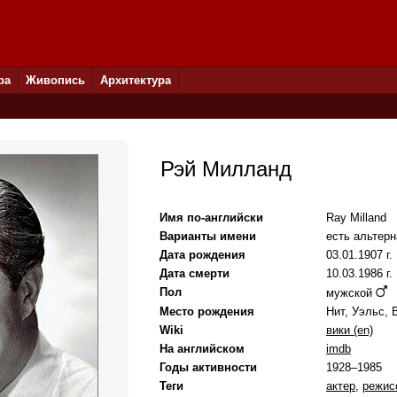
ра
Живопись
Архитектура
Рэй Милланд
Имя по-английски
Ray Milland
Варианты имени
есть альтер
Дата рождения
03.01.1907 г.
Дата смерти
10.03.1986 г.
Пол
мужской
Место рождения
Нит, Уэльс, 
Wiki
вики (en)
На английском
imdb
Годы активности
1928–1985
Теги
актер
,
режис