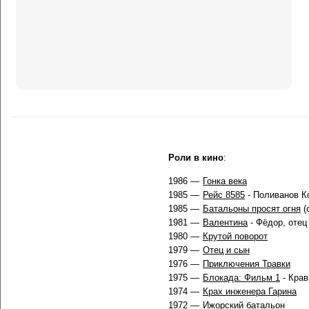
Роли в кино
:
1986 —
Гонка века
1985 —
Рейс 8585
- Поливанов К
1985 —
Батальоны просят огня
(
1981 —
Валентина
- Фёдор, отец
1980 —
Крутой поворот
1979 —
Отец и сын
1976 —
Приключения Травки
1975 —
Блокада: Фильм 1
- Крав
1974 —
Крах инженера Гарина
1972 —
Ижорский батальон