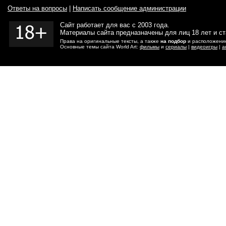
Ответы на вопросы
|
Написать сообщение администрации
Сайт работает для вас с 2003 года.
Материалы сайта предназначены для лиц 18 лет и с
Права на оригинальные тексты, а также
на подбор
и расположение
Основные темы сайта World Art:
фильмы
и
сериалы
|
видеоигры
|
а