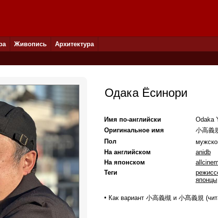
ра
Живопись
Архитектура
Одака Ёсинори
Имя по-английски
Odaka Y
Оригинальное имя
小高義
Пол
мужск
На английском
anidb
На японском
allcine
Теги
режисс
японцы
•
Как вариант 小高義槻 и 小髙義規 (читаю