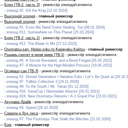
 —
Блич [ТВ-2, часть 3]
- режиссёр эпизода/сегмента
- эпизод #2. Kill the King [12.10.2024]
 —
Выходной злодея
-
главный режиссер
 —
Выходной злодея
- режиссёр эпизода/сегмента
- эпизод #1. Even We Need Some Healing, Too [08.01.2024]
- эпизод #12. Somewhere on This Planet [25.03.2024]
 —
Блич [ТВ-2, часть 1]
- режиссёр эпизода/сегмента
- эпизод #13. The Blade Is Me [27.12.2022]
 —
Osomatsu-san: Hipipo-zoku to Kagayaku Kajitsu
-
главный режиссер
 —
Рыцарь-скелет в ином мире [ТВ-1]
- режиссёр эпизода/сегмента
- эпизод #5. A Secret Revealed, and a Bond Forged [05.05.2022]
- эпизод #7. A Miracle for the High-Minded Princess [19.05.2022]
 —
Осомацу-сан [ТВ-3]
- режиссёр эпизода/сегмента
- эпизод #2. Dimwit Generation / Hatabou Eats / Let`s Be Quiet at [20.10.
- эпизод #7. Tidbits Collection 3 [24.11.2020]
- эпизод #8. To the South / Mt. Takao [01.12.2020]
- эпизод #16. SaneCop / Nanmaider Attacks [26.01.2021]
- эпизод #24. New Osomatsu Returns / A-1 Grand Prix [23.03.2021]
 —
Акудама Драйв
- режиссёр эпизода/сегмента
- эпизод #4. Speed [29.10.2020]
 —
Сомали и Дух леса
- режиссёр эпизода/сегмента
- эпизод #7. The Footsteps That Stalk the Witches [21.02.2020]
 —
Бэм
-
главный режиссер