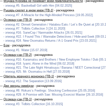
 —
Мэдака Куроива не понимает моей привлекательности
- раскадровка
- эпизод #5. Basketball Girl with Him [04.02.2025]
 —
Рыцарь-скелет в ином мире [ТВ-1]
- раскадровка
- эпизод #7. A Miracle for the High-Minded Princess [19.05.2022]
 —
Осомацу-сан [ТВ-3]
- раскадровка
- эпизод #2. Dimwit Generation / Hatabou Eats / Let`s Be Quiet at [20.10.
- эпизод #7. Tidbits Collection 3 [24.11.2020]
- эпизод #16. SaneCop / Nanmaider Attacks [26.01.2021]
- эпизод #22. I Found This / Wannabe Detectives / Hide-and-Seek [09.03.
- эпизод #24. New Osomatsu Returns / A-1 Grand Prix [23.03.2021]
 —
Бэм
- раскадровка
- эпизод #1. Water [15.07.2019]
 —
Осомацу-сан [ТВ-2]
- раскадровка
- эпизод #10. Karamatsu and Brothers / New Employee Totoko / Dub [05.1
- эпизод #18. Iyami, Alone in the Wind [06.02.2018]
- эпизод #21. The Late Night Himatsuya / Banana / NEET Correctional [27
- эпизод #25. Mr. Osomatsu in Hell [27.03.2018]
 —
Обитель мрачного мононокэ [ТВ-1]
- раскадровка
- эпизод #12. The Separation [13.09.2016]
 —
Две звезды оммёдзи
- раскадровка
- эпизод #8. Rokuro`s Feelings: Shocking Confession [25.05.2016]
- эпизод #29. A Promise with Sae: Missing Exorcist Master [26.10.2016]
 —
Осомацу-сан [ТВ-1]
- раскадровка
- эпизод #3. Tidbits Collection [16.10.2015]