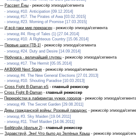
 —
Рассвет Ёны
- режиссёр эпизода/сегмента
- эпизод #10. Anticipation [09.12.2014]
- эпизод #17. The Pirates of Awa [03.02.2015]
- эпизод #23. Morning of Promise [17.03.2015]
 —
И всё-таки мир прекрасен
- режиссёр эпизода/сегмента
- эпизод #4. Ring of Tales (1) [27.04.2014]
- эпизод #10. A Righteous Country [15.06.2014]
 —
Первые шаги [ТВ-1]
- режиссёр эпизода/сегмента
- эпизод #24. Duty and Desire [14.09.2014]
 —
Нобунага - величайший глупец
- режиссёр эпизода/сегмента
- эпизод #17. The Hermit [05.05.2014]
 —
AKB0048 Next Stage
- режиссёр эпизода/сегмента
- эпизод #4. The New General Elections [27.01.2013]
- эпизод #10. Shouting Paradise [10.03.2013]
 —
Cross Fight B-Daman eS
-
главный режиссер
 —
Cross Fight B-Daman
-
главный режиссер
 —
Перекрёстки в лабиринтах чужих городов
- режиссёр эпизода/сегмент
- эпизод #9. The Secret Garden [29.08.2011]
 —
Девы гражданской войны: Розовый парадокс
- режиссёр эпизода/сегм
- эпизод #3. Sky Maiden [19.04.2011]
- эпизод #11. Thief Maiden [14.06.2011]
 —
Бейблэйд (фильм 2)
-
главный режиссер
 —
Здравствуй, Энн! Что было до Зелёных Крыш
- режиссёр эпизода/сег