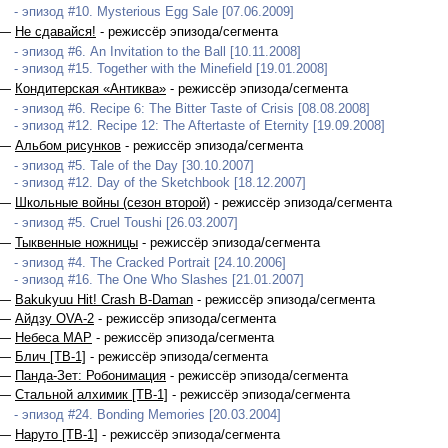
- эпизод #10. Mysterious Egg Sale [07.06.2009]
 —
Не сдавайся!
- режиссёр эпизода/сегмента
- эпизод #6. An Invitation to the Ball [10.11.2008]
- эпизод #15. Together with the Minefield [19.01.2008]
 —
Кондитерская «Антиква»
- режиссёр эпизода/сегмента
- эпизод #6. Recipe 6: The Bitter Taste of Crisis [08.08.2008]
- эпизод #12. Recipe 12: The Aftertaste of Eternity [19.09.2008]
 —
Альбом рисунков
- режиссёр эпизода/сегмента
- эпизод #5. Tale of the Day [30.10.2007]
- эпизод #12. Day of the Sketchbook [18.12.2007]
 —
Школьные войны (сезон второй)
- режиссёр эпизода/сегмента
- эпизод #5. Cruel Toushi [26.03.2007]
 —
Тыквенные ножницы
- режиссёр эпизода/сегмента
- эпизод #4. The Cracked Portrait [24.10.2006]
- эпизод #16. The One Who Slashes [21.01.2007]
 —
Bakukyuu Hit! Crash B-Daman
- режиссёр эпизода/сегмента
 —
Айдзу OVA-2
- режиссёр эпизода/сегмента
 —
Небеса МАР
- режиссёр эпизода/сегмента
 —
Блич [ТВ-1]
- режиссёр эпизода/сегмента
 —
Панда-Зет: Робонимация
- режиссёр эпизода/сегмента
 —
Стальной алхимик [ТВ-1]
- режиссёр эпизода/сегмента
- эпизод #24. Bonding Memories [20.03.2004]
 —
Наруто [ТВ-1]
- режиссёр эпизода/сегмента