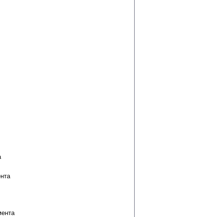
а
ента
мента