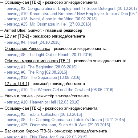
 —
Осомацу-сан [ТВ-2]
- режиссёр эпизода/сегмента
- эпизод #2. Congratulations! Employment!! / Super Detergent [10.10.2017
- эпизод #10. Karamatsu and Brothers / New Employee Totoko / Dub [05.1
- эпизод #18. Iyami, Alone in the Wind [06.02.2018]
- эпизод #25. Mr. Osomatsu in Hell [27.03.2018]
 —
Armed Blue: Gunvolt
-
главный режиссер
 —
12 лет [ТВ-2]
- режиссёр эпизода/сегмента
- эпизод #4. Heart [24.10.2016]
 —
Очарование Ренессанса
- режиссёр эпизода/сегмента
- эпизод #8. The Light Out of Reach [20.11.2016]
 —
Обитель мрачного мононокэ [ТВ-1]
- режиссёр эпизода/сегмента
- эпизод #1. The Beginning [28.06.2016]
- эпизод #6. The Ring [02.08.2016]
- эпизод #12. The Separation [13.09.2016]
 —
12 лет [ТВ-1]
- режиссёр эпизода/сегмента
- эпизод #10. The Weaver Girl and the Cowherd [06.06.2016]
 —
Удача и логика
- режиссёр эпизода/сегмента
- эпизод #10. Heaven or Hell [12.03.2016]
 —
Осомацу-сан [ТВ-1]
- режиссёр эпизода/сегмента
- эпизод #3. Tidbits Collection [16.10.2015]
- эпизод #8. The Calming Osomatsu / Totoko`s Dream [24.11.2015]
- эпизод #25. Osomatsu-san, Such As It Was [29.03.2016]
 —
Баскетбол Куроко [ТВ-3]
- режиссёр эпизода/сегмента
- эпизод #11. This Time, for Sure [22.03.2015]