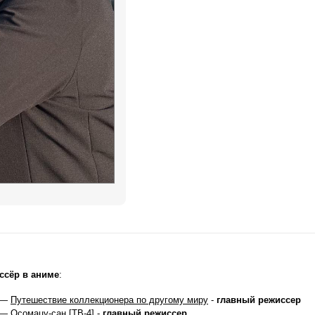
ссёр в аниме
:
 —
Путешествие коллекционера по другому миру
-
главный режиссер
 —
Осомацу-сан [ТВ-4]
-
главный режиссер