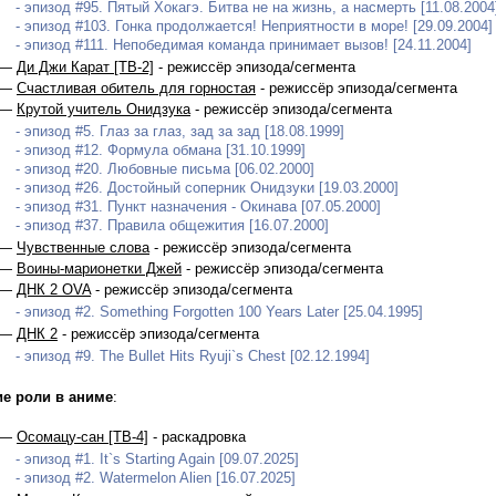
- эпизод #95. Пятый Хокагэ. Битва не на жизнь, а насмерть [11.08.2004
- эпизод #103. Гонка продолжается! Неприятности в море! [29.09.2004]
- эпизод #111. Непобедимая команда принимает вызов! [24.11.2004]
 —
Ди Джи Карат [ТВ-2]
- режиссёр эпизода/сегмента
 —
Счастливая обитель для горностая
- режиссёр эпизода/сегмента
 —
Крутой учитель Онидзука
- режиссёр эпизода/сегмента
- эпизод #5. Глаз за глаз, зад за зад [18.08.1999]
- эпизод #12. Формула обмана [31.10.1999]
- эпизод #20. Любовные письма [06.02.2000]
- эпизод #26. Достойный соперник Онидзуки [19.03.2000]
- эпизод #31. Пункт назначения - Окинава [07.05.2000]
- эпизод #37. Правила общежития [16.07.2000]
 —
Чувственные слова
- режиссёр эпизода/сегмента
 —
Воины-марионетки Джей
- режиссёр эпизода/сегмента
 —
ДНК 2 OVA
- режиссёр эпизода/сегмента
- эпизод #2. Something Forgotten 100 Years Later [25.04.1995]
 —
ДНК 2
- режиссёр эпизода/сегмента
- эпизод #9. The Bullet Hits Ryuji`s Chest [02.12.1994]
ие роли в аниме
:
 —
Осомацу-сан [ТВ-4]
- раскадровка
- эпизод #1. It`s Starting Again [09.07.2025]
- эпизод #2. Watermelon Alien [16.07.2025]