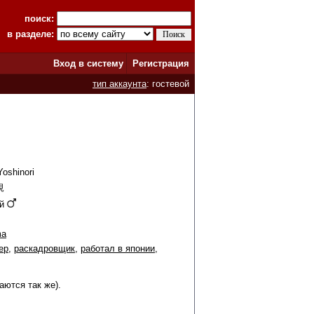
поиск:
в разделе:
Вход в систему
Регистрация
тип аккаунта
: гостевой
oshinori
規
ой
ma
ер
,
раскадровщик
,
работал в японии
,
тся так же).