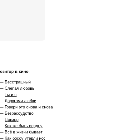
озитор в кино
:
 —
Бесстрашный
 —
Слепая любовь
 —
Ты и я
 —
Дорогами любви
 —
Говори это снова и снова
 —
Безрассудство
 —
Цензор
 —
Как же быть сердцу
 —
Всё в жизни бывает
 —
Как боссу утерли нос