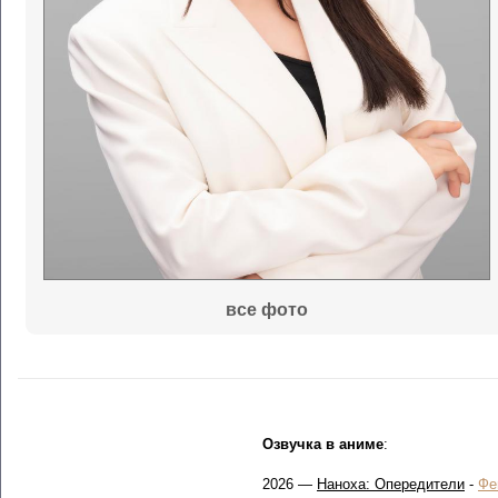
все фото
Озвучка в аниме
:
2026 —
Наноха: Опередители
-
Фе