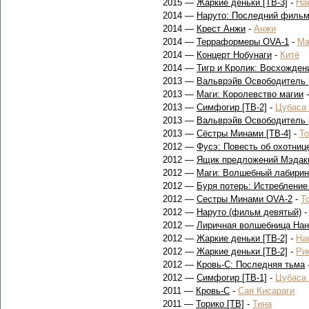
2015 —
Жаркие деньки [ТВ-3]
-
На
2014 —
Наруто: Последний филь
2014 —
Крест Анжи
-
Анжи
2014 —
Терраформеры OVA-1
-
Ма
2014 —
Концерт Нобунаги
-
Китё
2014 —
Тигр и Кролик: Восхожден
2013 —
Вальврэйв Освободитель 
2013 —
Маги: Королевство магии
2013 —
Симфогир [ТВ-2]
-
Цубаса
2013 —
Вальврэйв Освободитель 
2013 —
Сёстры Минами [ТВ-4]
-
Т
2012 —
Фусэ: Повесть об охотниц
2012 —
Ящик предложений Мэдаки
2012 —
Маги: Волшебный лабирин
2012 —
Буря потерь: Истребление
2012 —
Сестры Минами OVA-2
-
Т
2012 —
Наруто (фильм девятый)
2012 —
Лиричная волшебница Нан
2012 —
Жаркие деньки [ТВ-2]
-
На
2012 —
Жаркие деньки [ТВ-2]
-
Ри
2012 —
Кровь-С: Последняя тьма
2012 —
Симфогир [ТВ-1]
-
Цубаса
2011 —
Кровь-С
-
Сая Кисараги
2011 —
Торико [ТВ]
-
Тина