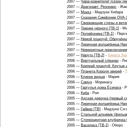
2007 —
Чара-хранители! (сезон пе
2007 —
Драгонавт: Резонанс
- Жак
2007 —
Моккэ
- Мидзуки Хибара
2007 —
Сказания Симфонии OVA-
2007 —
Сверкающие слезы и вете
2007 —
Темнее чёрного [ТВ-1]
- Ми
2007 —
Полифоника [ТВ-1]
- Перс
2007 —
Немой поцелуй: Обручённ
2007 —
Лиричная волшебница Нан
2007 —
Невероятные приключени
2007 —
Наруто [ТВ-2]
-
Хината Хю
2006 —
Виртуальный спецназ
- Ли
2006 —
Крепкий поцелуй: Крутые 
2006 —
Планета Короля зверей
-
Т
2006 —
Клинок ведьм
- Мария
2006 —
Симун
- Моринасу
2006 —
Гаргулья дома Ёсинага
- Р
2006 —
Киба
- Роя
2005 —
Адская девочка (первый с
2005 —
Лиричная волшебница Нан
2005 —
Гайвер [ТВ]
- Мидзуки Сэг
2005 —
Стальной алхимик (фильм
2005 —
Стопроцентная клубничка
2005 —
Василиск [ТВ-1]
- Оборо