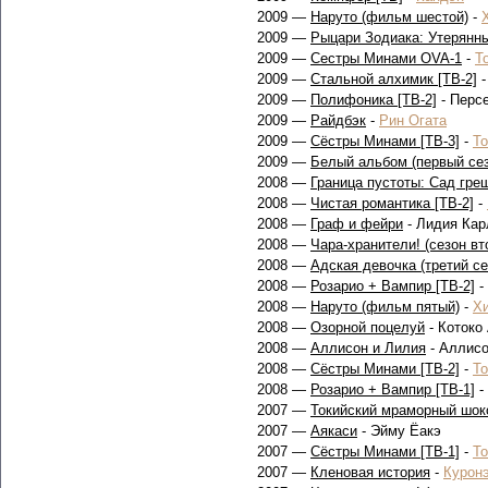
2009 —
Наруто (фильм шестой)
-
2009 —
Рыцари Зодиака: Утерянны
2009 —
Сестры Минами OVA-1
-
Т
2009 —
Стальной алхимик [ТВ-2]
2009 —
Полифоника [ТВ-2]
- Перс
2009 —
Райдбэк
-
Рин Огата
2009 —
Сёстры Минами [ТВ-3]
-
Т
2009 —
Белый альбом (первый сез
2008 —
Граница пустоты: Сад гре
2008 —
Чистая романтика [ТВ-2]
-
2008 —
Граф и фейри
- Лидия Кар
2008 —
Чара-хранители! (сезон вт
2008 —
Адская девочка (третий се
2008 —
Розарио + Вампир [ТВ-2]
-
2008 —
Наруто (фильм пятый)
-
Х
2008 —
Озорной поцелуй
- Котоко
2008 —
Аллисон и Лилия
- Аллисо
2008 —
Сёстры Минами [ТВ-2]
-
Т
2008 —
Розарио + Вампир [ТВ-1]
-
2007 —
Токийский мраморный шок
2007 —
Аякаси
- Эйму Ёакэ
2007 —
Сёстры Минами [ТВ-1]
-
Т
2007 —
Кленовая история
-
Курон