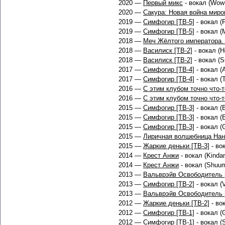
2020 —
Первый микс
- вокал (Wow 
2020 —
Сакура: Новая война миро
2019 —
Симфогир [ТВ-5]
- вокал (
2019 —
Симфогир [ТВ-5]
- вокал (
2018 —
Меч Жёлтого императора.
2018 —
Василиск [ТВ-2]
- вокал (Ho
2018 —
Василиск [ТВ-2]
- вокал (Su
2017 —
Симфогир [ТВ-4]
- вокал (A
2017 —
Симфогир [ТВ-4]
- вокал (
2016 —
С этим клубом точно что-т
2016 —
С этим клубом точно что-т
2015 —
Симфогир [ТВ-3]
- вокал (B
2015 —
Симфогир [ТВ-3]
- вокал (
2015 —
Симфогир [ТВ-3]
- вокал (G
2015 —
Лиричная волшебница Нан
2015 —
Жаркие деньки [ТВ-3]
- вок
2014 —
Крест Анжи
- вокал (Kindan
2014 —
Крест Анжи
- вокал (Shuum
2013 —
Вальврэйв Освободитель 
2013 —
Симфогир [ТВ-2]
- вокал (V
2013 —
Вальврэйв Освободитель 
2012 —
Жаркие деньки [ТВ-2]
- вок
2012 —
Симфогир [ТВ-1]
- вокал (G
2012 —
Симфогир [ТВ-1]
- вокал (