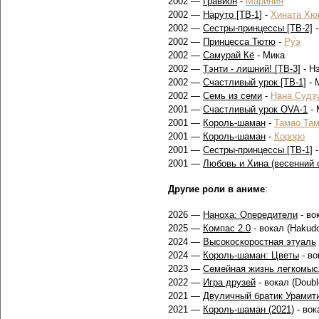
2002 —
Гравион
-
Мариния
2002 —
Наруто [ТВ-1]
-
Хината Хю
2002 —
Сестры-принцессы [ТВ-2]
-
2002 —
Принцесса Тютю
-
Руэ
2002 —
Самурай Кё
- Мика
2002 —
Тэнти - лишний! [ТВ-3]
- Н
2002 —
Счастливый урок [ТВ-1]
- 
2002 —
Семь из семи
-
Нана Судз
2001 —
Счастливый урок OVA-1
- 
2001 —
Король-шаман
-
Тамао Та
2001 —
Король-шаман
-
Короро
2001 —
Сестры-принцессы [ТВ-1]
-
2001 —
Любовь и Хина (весенний 
Другие роли в аниме
:
2026 —
Наноха: Опередители
- вок
2025 —
Компас 2.0
- вокал (Hakud
2024 —
Высокоскоростная этуаль
2024 —
Король-шаман: Цветы
- во
2023 —
Семейная жизнь легкомы
2022 —
Игра друзей
- вокал (Doubl
2021 —
Двуличный братик Урамит
2021 —
Король-шаман (2021)
- вока