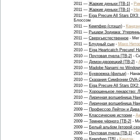
2011 —
Жаркие деньки [ТВ-1]
-
Ри
2011 —
Жаркие деньки [ТВ-1]
-
На
2011 —
Eiga Precure All Stars DX3: 
Блоссом
2011 —
Кемпфер (спэшл)
-
Кандэн
2011 —
Рыцари Зодиака: Утерянны
2011 —
Сверхъестественное
- Мег
2011 —
Блудный сын
-
Махо Нито
2010 —
Eiga Heartcatch Precure! H
2010 —
Почтовая пчела [ТВ-2]
- С
2010 —
Демон-дворецкий [ТВ-2]
-
2010 —
Madobe Nanami no Windows
2010 —
Буквоежка (фильм)
- Нана
2010 —
Сказания Симфонии OVA-
2010 —
Eiga Precure All Stars DX2
2010 —
Хорошенькое лекарство: 
2010 —
Лиричная волшебница Нан
2010 —
Лиричная волшебница Нан
2009 —
Профессор Лейтон и Дива
2009 —
Классические истории
-
Ак
2009 —
Темнее чёрного [ТВ-2]
- Ми
2009 —
Белый альбом (второй сез
2009 —
Почтовая пчела [ТВ-1]
- С
2009 —
Кемпфер [ТВ]
-
Кандэн