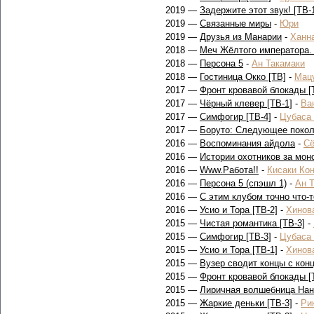
2019 —
Задержите этот звук! [ТВ-
2019 —
Связанные миры
-
Юри
2019 —
Друзья из Манарии
-
Ханн
2018 —
Меч Жёлтого императора.
2018 —
Персона 5
-
Ан Такамаки
2018 —
Гостиница Окко [ТВ]
-
Мац
2017 —
Фронт кровавой блокады [
2017 —
Чёрный клевер [ТВ-1]
-
Ва
2017 —
Симфогир [ТВ-4]
-
Цубаса
2017 —
Боруто: Следующее покол
2016 —
Воспоминания айдола
-
Сё
2016 —
Истории охотников за мон
2016 —
Www.Работа!!
-
Кисаки Ко
2016 —
Персона 5 (спэшл 1)
-
Ан 
2016 —
С этим клубом точно что-т
2016 —
Усио и Тора [ТВ-2]
-
Хинов
2015 —
Чистая романтика [ТВ-3]
-
2015 —
Симфогир [ТВ-3]
-
Цубаса
2015 —
Усио и Тора [ТВ-1]
-
Хинов
2015 —
Вузер сводит концы с конц
2015 —
Фронт кровавой блокады [
2015 —
Лиричная волшебница Нан
2015 —
Жаркие деньки [ТВ-3]
-
Ри