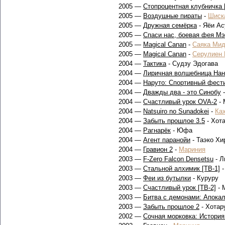
2005 —
Стопроцентная клубничка 
2005 —
Воздушные пираты
-
Шиск
2005 —
Дружная семёрка
- Яёи Ас
2005 —
Спаси нас, боевая фея Мэ
2005 —
Magical Canan
-
Саяка Мид
2005 —
Magical Canan
-
Серулиен
2004 —
Тактика
- Судзу Эдогава
2004 —
Лиричная волшебница Нан
2004 —
Наруто: Спортивный фест
2004 —
Дважды два - это Синобу
2004 —
Счастливый урок OVA-2
- 
2004 —
Natsuiro no Sunadokei
-
Ка
2004 —
Забыть прошлое 3.5
- Хот
2004 —
Рагнарёк
- Юфа
2004 —
Агент паранойи
- Таэко Хир
2004 —
Гравион 2
-
Мариния
2003 —
F-Zero Falcon Densetsu
- Л
2003 —
Стальной алхимик [ТВ-1]
2003 —
Феи из бутылки
- Куруру
2003 —
Счастливый урок [ТВ-2]
- 
2003 —
Битва с демонами: Апока
2003 —
Забыть прошлое 2
- Хотар
2002 —
Сочная морковка: Истори