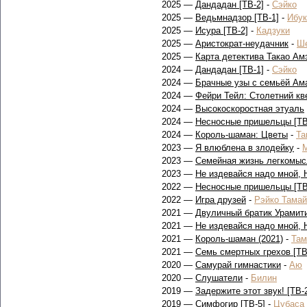
2025 —
Дандадан [ТВ-2]
-
Сэйко
2025 —
Ведьмнадзор [ТВ-1]
-
Ибук
2025 —
Исура [ТВ-2]
-
Кадзуки
2025 —
Аристократ-неудачник
-
Ш
2025 —
Карта детектива Такао Ам
2024 —
Дандадан [ТВ-1]
-
Сэйко
2024 —
Брачные узы с семьёй Ам
2024 —
Фейри Тейл: Столетний кв
2024 —
Высокоскоростная этуаль
2024 —
Несносные пришельцы [ТВ-
2024 —
Король-шаман: Цветы
-
Та
2023 —
Я влюблена в злодейку
-
2023 —
Семейная жизнь легкомы
2023 —
Не издевайся надо мной, Н
2022 —
Несносные пришельцы [ТВ-
2022 —
Игра друзей
-
Рэйко Тамай
2021 —
Двуличный братик Урамит
2021 —
Не издевайся надо мной, Н
2021 —
Король-шаман (2021)
-
Там
2021 —
Семь смертных грехов [ТВ
2020 —
Самурай гимнастики
-
Аю
2020 —
Слушатели
-
Билин
2019 —
Задержите этот звук! [ТВ-
2019 —
Симфогир [ТВ-5]
-
Цубаса