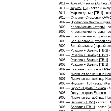
2011 —
Кровь-С
- вокал (Junketsu 
2011 —
Торико [ТВ]
- вокал (Lovely 
2011 —
Жаркие деньки [ТВ-1]
- вок
2010 —
Сказания Симфонии OVA-
2009 —
Профессор Лейтон и Дива
2009 —
Классические истории
- во
2009 —
Классические истории
- во
2009 —
Классические истории
- во
2009 —
Белый альбом (второй сез
2009 —
Белый альбом (первый сез
2008 —
Розарио + Вампир [ТВ-2]
-
2008 —
Розарио + Вампир [ТВ-2]
- 
2008 —
Розарио + Вампир [ТВ-1]
-
2008 —
Розарио + Вампир [ТВ-1]
-
2007 —
Сказания Симфонии OVA-
2007 —
Лиричная волшебница Нан
2007 —
Лиричная волшебница Нан
2006 —
Инуками! [ТВ]
- вокал (Kei 
2006 —
Гаргулья дома Ёсинага
- в
2006 —
Гаргулья дома Ёсинага
- в
2005 —
Лиричная волшебница Нан
2005 —
Василиск [ТВ-1]
- вокал (Hi
2005 —
Василиск [ТВ-1]
- вокал (Wi