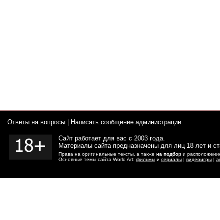
Ответы на вопросы
|
Написать сообщение администрации
Сайт работает для вас с 2003 года.
Материалы сайта предназначены для лиц 18 лет и с
Права на оригинальные тексты, а также
на подбор
и расположение
Основные темы сайта World Art:
фильмы
и
сериалы
|
видеоигры
|
а