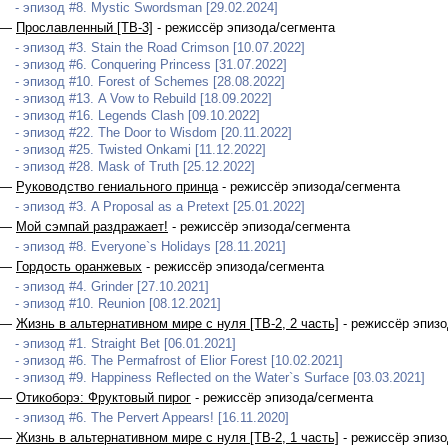
- эпизод #8. Mystic Swordsman [29.02.2024]
 —
Прославленный [ТВ-3]
- режиссёр эпизода/сегмента
- эпизод #3. Stain the Road Crimson [10.07.2022]
- эпизод #6. Conquering Princess [31.07.2022]
- эпизод #10. Forest of Schemes [28.08.2022]
- эпизод #13. A Vow to Rebuild [18.09.2022]
- эпизод #16. Legends Clash [09.10.2022]
- эпизод #22. The Door to Wisdom [20.11.2022]
- эпизод #25. Twisted Onkami [11.12.2022]
- эпизод #28. Mask of Truth [25.12.2022]
 —
Руководство гениального принца
- режиссёр эпизода/сегмента
- эпизод #3. A Proposal as a Pretext [25.01.2022]
 —
Мой сэмпай раздражает!
- режиссёр эпизода/сегмента
- эпизод #8. Everyone`s Holidays [28.11.2021]
 —
Гордость оранжевых
- режиссёр эпизода/сегмента
- эпизод #4. Grinder [27.10.2021]
- эпизод #10. Reunion [08.12.2021]
 —
Жизнь в альтернативном мире с нуля [ТВ-2, 2 часть]
- режиссёр эпизо
- эпизод #1. Straight Bet [06.01.2021]
- эпизод #6. The Permafrost of Elior Forest [10.02.2021]
- эпизод #9. Happiness Reflected on the Water`s Surface [03.03.2021]
 —
Отикоборэ: Фруктовый пирог
- режиссёр эпизода/сегмента
- эпизод #6. The Pervert Appears! [16.11.2020]
 —
Жизнь в альтернативном мире с нуля [ТВ-2, 1 часть]
- режиссёр эпизо