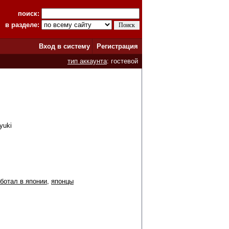
поиск:
в разделе:
Вход в систему
Регистрация
тип аккаунта
: гостевой
yuki
ботал в японии
,
японцы