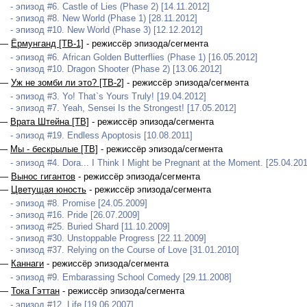
- эпизод #6. Castle of Lies (Phase 2) [14.11.2012]
- эпизод #8. New World (Phase 1) [28.11.2012]
- эпизод #10. New World (Phase 3) [12.12.2012]
 —
Ёрмунганд [ТВ-1]
- режиссёр эпизода/сегмента
- эпизод #6. African Golden Butterflies (Phase 1) [16.05.2012]
- эпизод #10. Dragon Shooter (Phase 2) [13.06.2012]
 —
Уж не зомби ли это? [ТВ-2]
- режиссёр эпизода/сегмента
- эпизод #3. Yo! That`s Yours Truly! [19.04.2012]
- эпизод #7. Yeah, Sensei Is the Strongest! [17.05.2012]
 —
Врата Штейна [ТВ]
- режиссёр эпизода/сегмента
- эпизод #19. Endless Apoptosis [10.08.2011]
 —
Мы - бескрылые [ТВ]
- режиссёр эпизода/сегмента
- эпизод #4. Dora... I Think I Might be Pregnant at the Moment. [25.04.201
 —
Вынос гигантов
- режиссёр эпизода/сегмента
 —
Цветущая юность
- режиссёр эпизода/сегмента
- эпизод #8. Promise [24.05.2009]
- эпизод #16. Pride [26.07.2009]
- эпизод #25. Buried Shard [11.10.2009]
- эпизод #30. Unstoppable Progress [22.11.2009]
- эпизод #37. Relying on the Course of Love [31.01.2010]
 —
Каннаги
- режиссёр эпизода/сегмента
- эпизод #9. Embarassing School Comedy [29.11.2008]
 —
Тока Гэттан
- режиссёр эпизода/сегмента
- эпизод #12. Life [19.06.2007]