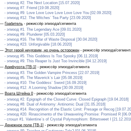
- эпизод #2. The Next Location [15.07.2020]
- эпизод #7. Friend [19.08.2020]
- эпизод #9. Love Love Love Love Love Love You [02.09.2020]
- эпизод #12. The Witches` Tea Party [23.09.2020]
 —
Грабитель
- режиссёр эпизода/сегмента
- эпизод #1. The Legendary Ace [09.01.2020]
- эпизод #9. Plunderer [05.03.2020]
- эпизод #16. The War of Waste Disposal [30.04.2020]
- эпизод #23. Unforgivable [18.06.2020]
 —
Этот герой неуязвим, но очень осторожен
- режиссёр эпизода/сегмент
- эпизод #5. This Goddess Is Too Spooky [06.11.2019]
- эпизод #9. This Reaper Is Just Too Invincible [04.12.2019]
 —
Арифурэта [ТВ-1]
- режиссёр эпизода/сегмента
- эпизод #3. The Golden Vampire Princess [22.07.2019]
- эпизод #5. The Maverick`s Lair [05.08.2019]
- эпизод #10. The Goddess` Sword [16.09.2019]
- эпизод #12. A Looming Shadow [30.09.2019]
 —
Врата Штейна 0
- режиссёр эпизода/сегмента
- эпизод #2. Epigraph of the Closed Curve: Closed Epigraph [19.04.2018]
- эпизод #8. Dual of Antinomy: Antinomic Dual [31.05.2018]
- эпизод #14. Recognition of the Elastic Limit: Presage or Recog [19.07.2
- эпизод #20. Rinascimento of the Unwavering Promise: Promised R [06.0
- спэшл #1. Valentine`s of Crystal Polymorphism: Bittersweet I [21.12.201
 —
Денежное поле [ТВ-1]
- режиссёр эпизода/сегмента
- эпизод #9. Teacher or Cautionary Tale? [01.06.2018]