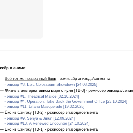
ссёр в аниме
:
 —
Всё тот же невзрачный боец
- режиссёр эпизода/сегмента
- эпизод #8. Epic Colosseum Showdown [24.08.2025]
 —
Жизнь в альтернативном мире с нуля [ТВ-3]
- режиссёр эпизода/сегме
- эпизод #1. Theatrical Malice [02.10.2024]
- эпизод #4. Operation: Take Back the Government Office [23.10.2024]
- эпизод #11. Liliana Masquerade [19.02.2025]
 —
Ёко из Сэнгоку [ТВ-2]
- режиссёр эпизода/сегмента
- эпизод #9. Senya & Jinun [12.09.2024]
- эпизод #13. A Renewed Encounter [24.10.2024]
 —
Ёко из Сэнгоку [ТВ-1]
- режиссёр эпизода/сегмента