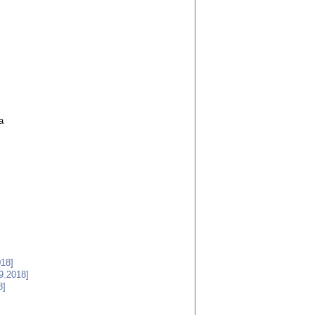
а
018]
9.2018]
8]