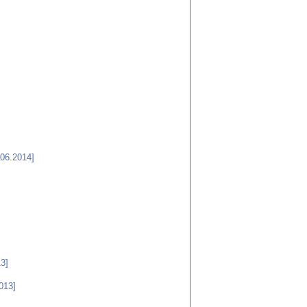
.06.2014]
13]
013]