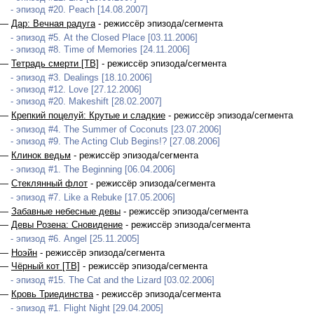
- эпизод #20. Peach [14.08.2007]
 —
Дар: Вечная радуга
- режиссёр эпизода/сегмента
- эпизод #5. At the Closed Place [03.11.2006]
- эпизод #8. Time of Memories [24.11.2006]
 —
Тетрадь смерти [ТВ]
- режиссёр эпизода/сегмента
- эпизод #3. Dealings [18.10.2006]
- эпизод #12. Love [27.12.2006]
- эпизод #20. Makeshift [28.02.2007]
 —
Крепкий поцелуй: Крутые и сладкие
- режиссёр эпизода/сегмента
- эпизод #4. The Summer of Coconuts [23.07.2006]
- эпизод #9. The Acting Club Begins!? [27.08.2006]
 —
Клинок ведьм
- режиссёр эпизода/сегмента
- эпизод #1. The Beginning [06.04.2006]
 —
Стеклянный флот
- режиссёр эпизода/сегмента
- эпизод #7. Like a Rebuke [17.05.2006]
 —
Забавные небесные девы
- режиссёр эпизода/сегмента
 —
Девы Розена: Сновидение
- режиссёр эпизода/сегмента
- эпизод #6. Angel [25.11.2005]
 —
Ноэйн
- режиссёр эпизода/сегмента
 —
Чёрный кот [ТВ]
- режиссёр эпизода/сегмента
- эпизод #15. The Cat and the Lizard [03.02.2006]
 —
Кровь Триединства
- режиссёр эпизода/сегмента
- эпизод #1. Flight Night [29.04.2005]