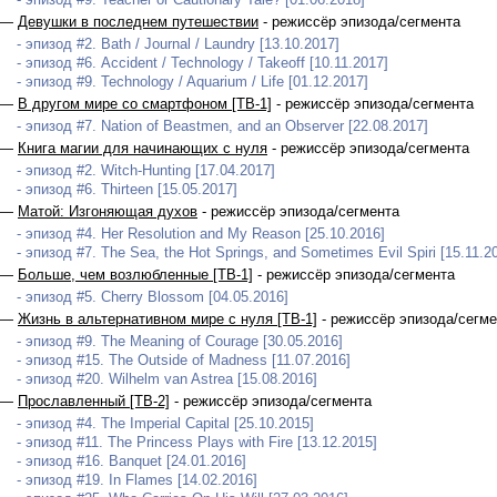
 —
Девушки в последнем путешествии
- режиссёр эпизода/сегмента
- эпизод #2. Bath / Journal / Laundry [13.10.2017]
- эпизод #6. Accident / Technology / Takeoff [10.11.2017]
- эпизод #9. Technology / Aquarium / Life [01.12.2017]
 —
В другом мире со смартфоном [ТВ-1]
- режиссёр эпизода/сегмента
- эпизод #7. Nation of Beastmen, and an Observer [22.08.2017]
 —
Книга магии для начинающих с нуля
- режиссёр эпизода/сегмента
- эпизод #2. Witch-Hunting [17.04.2017]
- эпизод #6. Thirteen [15.05.2017]
 —
Матой: Изгоняющая духов
- режиссёр эпизода/сегмента
- эпизод #4. Her Resolution and My Reason [25.10.2016]
- эпизод #7. The Sea, the Hot Springs, and Sometimes Evil Spiri [15.11.2
 —
Больше, чем возлюбленные [ТВ-1]
- режиссёр эпизода/сегмента
- эпизод #5. Cherry Blossom [04.05.2016]
 —
Жизнь в альтернативном мире с нуля [ТВ-1]
- режиссёр эпизода/сегме
- эпизод #9. The Meaning of Courage [30.05.2016]
- эпизод #15. The Outside of Madness [11.07.2016]
- эпизод #20. Wilhelm van Astrea [15.08.2016]
 —
Прославленный [ТВ-2]
- режиссёр эпизода/сегмента
- эпизод #4. The Imperial Capital [25.10.2015]
- эпизод #11. The Princess Plays with Fire [13.12.2015]
- эпизод #16. Banquet [24.01.2016]
- эпизод #19. In Flames [14.02.2016]