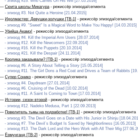
- эпизод #25. Who Carries On His Will [27.03.2016]
 —
Сюита школы Микагура
- режиссёр эпизода/сегмента
- эпизод #3. Not Quite a Heroine [21.04.2015]
 —
Идолмастер: Девушки-золушки [ТВ-1]
- режиссёр эпизода/сегмента
- эпизод #9. "Sweet" Is a Magical Word to Make You Happy! [14.03.2015]
 —
Убийца Акамэ!
- режиссёр эпизода/сегмента
- эпизод #4. Kill the Imperial Arm Users [28.07.2014]
- эпизод #12. Kill the Newcomers [22.09.2014]
- эпизод #16. Kill the Puppets [20.10.2014]
- эпизод #21. Kill the Despair [24.11.2014]
 —
Кролика заказывали? [ТВ-1]
- режиссёр эпизода/сегмента
- эпизод #6. A Story About Telling a Story [15.05.2014]
- эпизод #11. The Girl Dons a Red Coat and Drives a Team of Rabbits [19
 —
Супер Сонико
- режиссёр эпизода/сегмента
- эпизод #4. Daydream [27.01.2014]
- эпизод #6. Cruising of the Dead [10.02.2014]
- эпизод #11. A Saint Is Coming to Town [17.03.2014]
 —
Истории, сезон второй
- режиссёр эпизода/сегмента
- эпизод #12. Nadeko Medusa, Part 1 [22.09.2013]
 —
Повелитель тьмы на подработке! [ТВ-1]
- режиссёр эпизода/сегмента
- эпизод #3. The Devil Goes on a Date with His Junior in Shinju [18.04.20
- эпизод #7. The Devil`s Budget Is Saved by Neighborliness [16.05.2013]
- эпизод #13. The Dark Lord and the Hero Work with All Their Mig [27.06.2
 —
Ёрмунганд [ТВ-2]
- режиссёр эпизода/сегмента