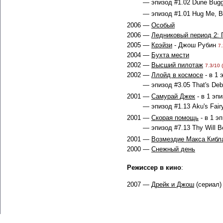
— эпизод #1.02 Dune Bugg
— эпизод #1.01 Hug Me, Bro
2006 —
Особый
2006 —
Ледниковый период 2: 
2005 —
Крэйзи
- Джош Рубин
7.
2004 —
Бухта мести
2002 —
Высший пилотаж
7.3/10 
2002 —
Ллойд в космосе
- в 1 
— эпизод #3.05 That's Deba
2001 —
Самурай Джек
- в 1 эп
— эпизод #1.13 Aku's Fairy
2001 —
Скорая помощь
- в 1 э
— эпизод #7.13 Thy Will B
2001 —
Возмездие Макса Кибл
2000 —
Снежный день
Режиссер в кино
:
2007 —
Дрейк и Джош
(сериал)