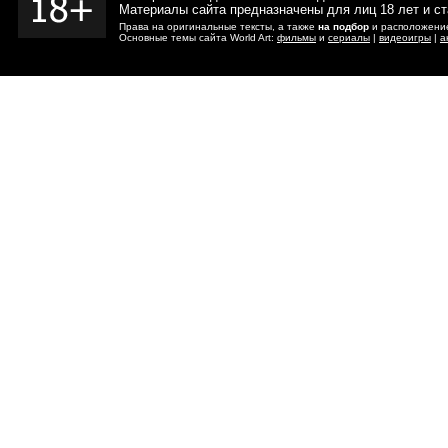
Материалы сайта предназначены для лиц 18 лет и с
Права на оригинальные тексты, а также
на подбор
и расположение
Основные темы сайта World Art:
фильмы
и
сериалы
|
видеоигры
|
а