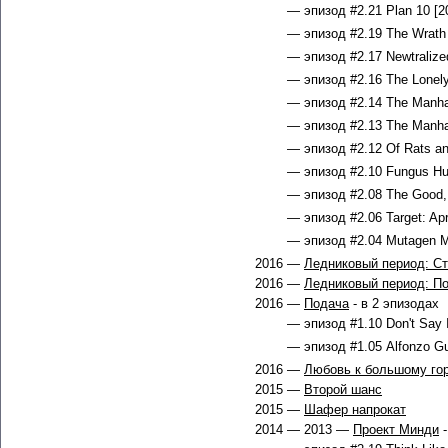
— эпизод #2.21 Plan 10 [2
— эпизод #2.19 The Wrath o
— эпизод #2.17 Newtralized
— эпизод #2.16 The Lonely
— эпизод #2.14 The Manhatt
— эпизод #2.13 The Manhatt
— эпизод #2.12 Of Rats an
— эпизод #2.10 Fungus Hu
— эпизод #2.08 The Good, 
— эпизод #2.06 Target: Apri
— эпизод #2.04 Mutagen M
2016 —
Ледниковый период: С
2016 —
Ледниковый период: По
2016 —
Подача
- в 2 эпизодах
— эпизод #1.10 Don't Say I
— эпизод #1.05 Alfonzo G
2016 —
Любовь к большому го
2015 —
Второй шанс
2015 —
Шафер напрокат
2014 — 2013 —
Проект Минди
-