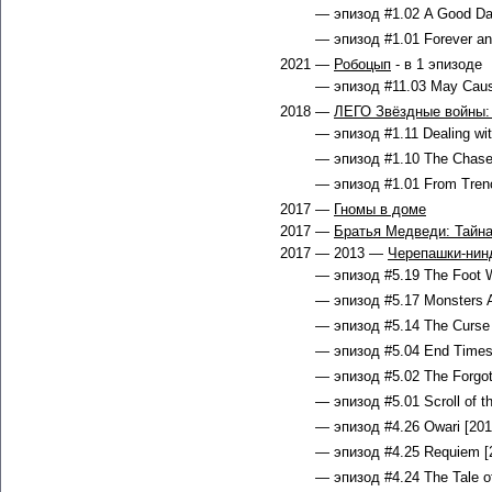
— эпизод #1.02 A Good Day
— эпизод #1.01 Forever an
2021 —
Робоцып
- в 1 эпизоде
— эпизод #11.03 May Caus
2018 —
ЛЕГО Звёздные войны:
— эпизод #1.11 Dealing wit
— эпизод #1.10 The Chase 
— эпизод #1.01 From Trenc
2017 —
Гномы в доме
2017 —
Братья Медведи: Тайна
2017 — 2013 —
Черепашки-нин
— эпизод #5.19 The Foot W
— эпизод #5.17 Monsters A
— эпизод #5.14 The Curse 
— эпизод #5.04 End Times 
— эпизод #5.02 The Forgot
— эпизод #5.01 Scroll of t
— эпизод #4.26 Owari [201
— эпизод #4.25 Requiem [
— эпизод #4.24 The Tale of