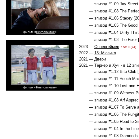
— эпизод #1.09 Jay Street 
— эпизод #1.08 The Perfec
— эпизод #1.06 Stacey [20
— эпизод #1.05 The Good 
фильм «
Неуловимые
»
— эпизод #1.04 Dirrty Thirt
— эпизод #1.03 The Fixer 
2023 —
Оппенгеймер
7.5/10 (74)
2022 —
13: Мюзикл
2021 —
Двери
2021 —
Тёрнер и Хуч
- в 12 эп
— эпизод #1.12 Bite Club [
— эпизод #1.11 Hooch Mach
— эпизод #1.10 Lost and H
фильм «
Неуловимые
»
— эпизод #1.09 Witness Pu
— эпизод #1.08 Arf Appreci
— эпизод #1.07 To Serve a
— эпизод #1.06 The Fur-git
— эпизод #1.05 Road to Sm
— эпизод #1.04 In the Line 
— эпизод #1.03 Diamonds A