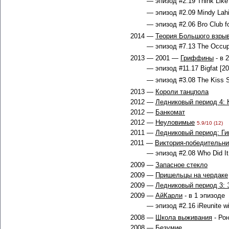
— эпизод #2.19 Think Like 
— эпизод #2.09 Mindy Lahir
— эпизод #2.06 Bro Club f
2014 —
Теория Большого взры
— эпизод #7.13 The Occupat
2013 — 2001 —
Гриффины
- в 
— эпизод #11.17 Bigfat [20
— эпизод #3.08 The Kiss S
2013 —
Короли танцпола
2012 —
Ледниковый период 4:
2012 —
Банкомат
2012 —
Неуловимые
5.9/10 (12)
2011 —
Ледниковый период: Ги
2011 —
Виктория-победительн
— эпизод #2.08 Who Did It 
2009 —
Запасное стекло
2009 —
Пришельцы на чердаке
2009 —
Ледниковый период 3: 
2009 —
АйКарли
- в 1 эпизоде
— эпизод #2.16 iReunite wi
2008 —
Школа выживания
- Ро
2008 —
Безумие