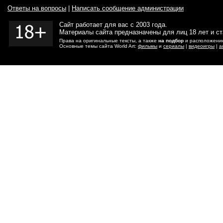
Ответы на вопросы
|
Написать сообщение администрации
Сайт работает для вас с 2003 года.
Материалы сайта предназначены для лиц 18 лет и с
Права на оригинальные тексты, а также
на подбор
и расположение
Основные темы сайта World Art:
фильмы
и
сериалы
|
видеоигры
|
а