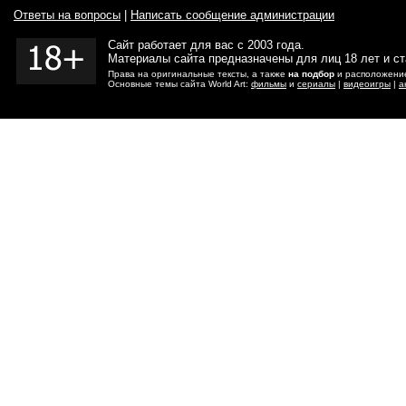
Ответы на вопросы
|
Написать сообщение администрации
Сайт работает для вас с 2003 года.
Материалы сайта предназначены для лиц 18 лет и с
Права на оригинальные тексты, а также
на подбор
и расположение
Основные темы сайта World Art:
фильмы
и
сериалы
|
видеоигры
|
а