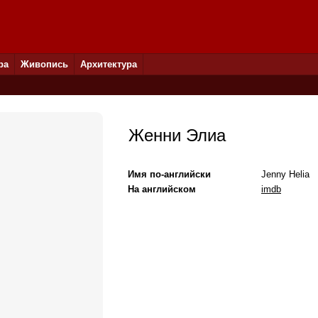
ра
Живопись
Архитектура
Женни Элиа
Имя по-английски
Jenny Helia
На английском
imdb