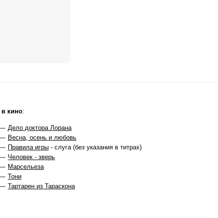
 в кино
:
 —
Дело доктора Лорана
 —
Весна, осень и любовь
 —
Правила игры
- слуга (без указания в титрах)
 —
Человек - зверь
 —
Марсельеза
 —
Тони
 —
Тартарен из Тараскона