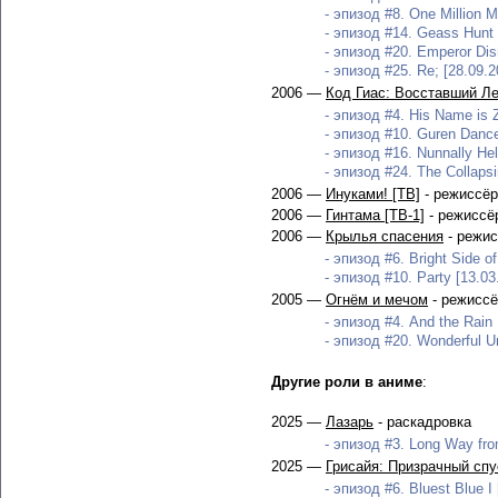
- эпизод #8. One Million M
- эпизод #14. Geass Hunt 
- эпизод #20. Emperor Dis
- эпизод #25. Re; [28.09.2
2006 —
Код Гиас: Восставший Ле
- эпизод #4. His Name is Z
- эпизод #10. Guren Dance
- эпизод #16. Nunnally Hel
- эпизод #24. The Collapsi
2006 —
Инуками! [ТВ]
- режиссёр
2006 —
Гинтама [ТВ-1]
- режиссё
2006 —
Крылья спасения
- режис
- эпизод #6. Bright Side of 
- эпизод #10. Party [13.03
2005 —
Огнём и мечом
- режиссё
- эпизод #4. And the Rain 
- эпизод #20. Wonderful Un
Другие роли в аниме
:
2025 —
Лазарь
- раскадровка
- эпизод #3. Long Way fr
2025 —
Грисайя: Призрачный спу
- эпизод #6. Bluest Blue I 