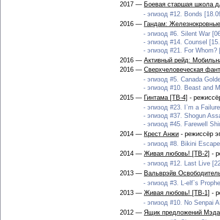
2017 —
Боевая старшая школа д
- эпизод #12. Bonds [18.0
2016 —
Гандам: Железнокровные
- эпизод #6. Silent War [0
- эпизод #14. Counsel [15
- эпизод #21. For Whom? [
2016 —
Активный рейд: Мобильна
2016 —
Сверхчеловеческая фант
- эпизод #5. Canada Golde
- эпизод #10. Beast and M
2015 —
Гинтама [ТВ-4]
- режиссё
- эпизод #23. I`m a Failure
- эпизод #37. Shogun Assas
- эпизод #45. Farewell Shi
2014 —
Крест Анжи
- режиссёр э
- эпизод #8. Bikini Escape
2014 —
Живая любовь! [ТВ-2]
- р
- эпизод #12. Last Live [2
2013 —
Вальврэйв Освободитель
- эпизод #3. L-elf`s Proph
2013 —
Живая любовь! [ТВ-1]
- р
- эпизод #10. No Senpai Al
2012 —
Ящик предложений Мэдак