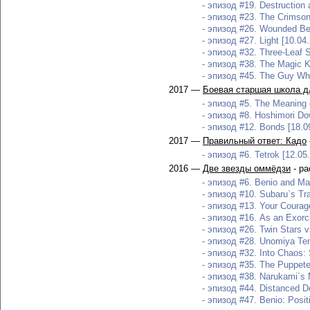
- эпизод #19. Destruction 
- эпизод #23. The Crimson 
- эпизод #26. Wounded Bea
- эпизод #27. Light [10.04
- эпизод #32. Three-Leaf S
- эпизод #38. The Magic K
- эпизод #45. The Guy Who
2017 —
Боевая старшая школа д
- эпизод #5. The Meaning of
- эпизод #8. Hoshimori Do
- эпизод #12. Bonds [18.0
2017 —
Правильный ответ: Кадо
- эпизод #6. Tetrok [12.05
2016 —
Две звезды оммёдзи
- ра
- эпизод #6. Benio and May
- эпизод #10. Subaru`s Tra
- эпизод #13. Your Courage
- эпизод #16. As an Exorci
- эпизод #26. Twin Stars v
- эпизод #28. Unomiya Te
- эпизод #32. Into Chaos: 
- эпизод #35. The Puppete
- эпизод #38. Narukami`s M
- эпизод #44. Distanced De
- эпизод #47. Benio: Posit