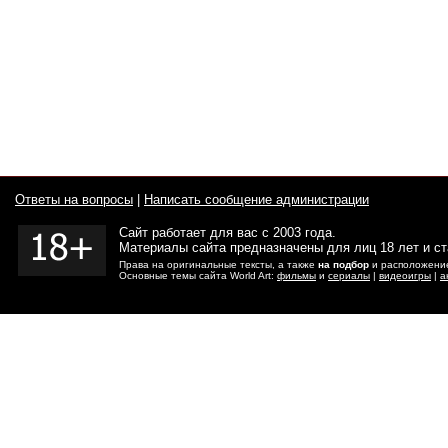
Ответы на вопросы
|
Написать сообщение администрации
Сайт работает для вас с 2003 года.
Материалы сайта предназначены для лиц 18 лет и с
Права на оригинальные тексты, а также
на подбор
и расположение
Основные темы сайта World Art:
фильмы
и
сериалы
|
видеоигры
|
а