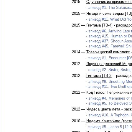
2015 —
Одуванчик из призамково
- эпизод #1. The Sakurada 
2015 —
Ямада и семь ведьм [ТВ
- эпизод #11. What Did You
2015 —
Гинтама [ТВ-4]
- раскадр
- эпизод #6. Arriving Late 
- эпизод #15. Human or D
- эпизод #37. Shogun Assas
- эпизод #45. Farewell Shi
2014 —
Товарищеский комплекс
-
- эпизод #1. Encounter [06
2012 —
Ящик предложений Мэдак
- эпизод #2. Sister, Sister,
2012 —
Гинтама [ТВ-3]
- раскадр
- эпизод #9. Unsetting Mo
- эпизод #11. Two Brothers
2012 —
Код Гиасс: Неприкаянный
- эпизод #4. Memories of H
- эпизод #5. To Beloved O
2012 —
Чудеса цвета лета
- рас
- эпизод #10. A Typhoon, 
2010 —
Нодамэ Кантабиле (трети
- эпизод #5. Lecon 5 [12.0