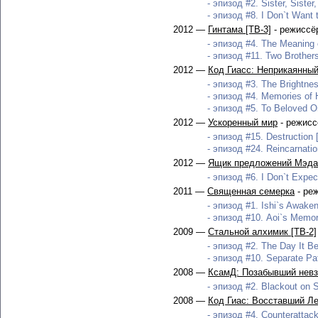
- эпизод #2. Sister, Sister,
- эпизод #8. I Don`t Want 
2012 —
Гинтама [ТВ-3]
- режиссё
- эпизод #4. The Meaning o
- эпизод #11. Two Brothers
2012 —
Код Гиасс: Неприкаянный
- эпизод #3. The Brightnes
- эпизод #4. Memories of H
- эпизод #5. To Beloved O
2012 —
Ускоренный мир
- режисс
- эпизод #15. Destruction 
- эпизод #24. Reincarnatio
2012 —
Ящик предложений Мэдак
- эпизод #6. I Don`t Expec
2011 —
Священная семерка
- ре
- эпизод #1. Ishi`s Awaken
- эпизод #10. Aoi`s Memor
2009 —
Стальной алхимик [ТВ-2]
- эпизод #2. The Day It Be
- эпизод #10. Separate Pa
2008 —
КсамД: Позабывший нев
- эпизод #2. Blackout on S
2008 —
Код Гиас: Восставший Ле
- эпизод #4. Counterattack