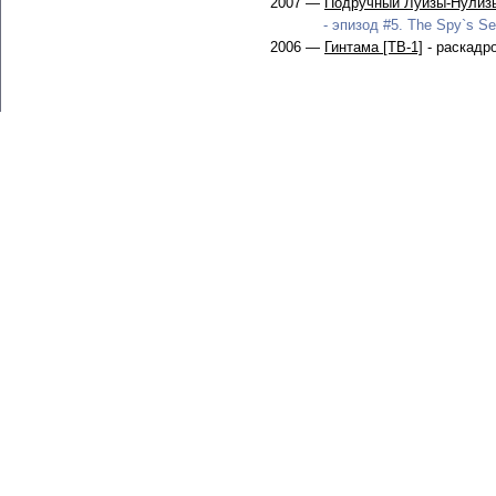
2007 —
Подручный Луизы-Нулизы
- эпизод #5. The Spy`s Sea
2006 —
Гинтама [ТВ-1]
- раскадр