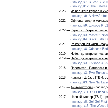
- эпизод #7. Bluest Blue II
- эпизод #12. The Fated A
2023 —
Из великого короля в уч
- эпизод #9. A New Artifac
2022 —
Офисная леди и малышк
- эпизод #9. Episode 9 [02
2022 —
Стрелок с Черной скалы 
- эпизод #3. Master Sniper
- эпизод #4. Black Falls D
2021 —
Размеренная жизнь фарм
- эпизод #8. Odorless Body
2019 —
Небо, где встретились з
2019 —
Небо, где встретились з
- эпизод #3. Episode 3 [25
2018 —
Повелитель Рагнарёка и
- эпизод #3. Twin Runes an
2018 —
Капитан Цубаса [ТВ-4, се
- эпизод #3. New Nankatsu
2017 —
Аниме-истории
- раскадр
- эпизод #11. Our Friend K
2017 —
Чёрный клевер [ТВ-1]
- р
- эпизод #8. Go! Go! First
- эпизод #13. The Wizard 