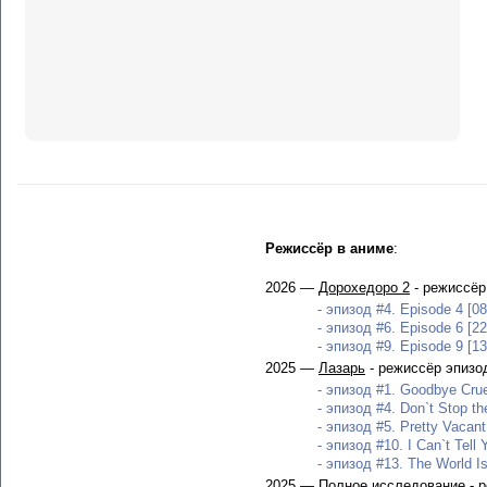
Режиссёр в аниме
:
2026 —
Дорохедоро 2
- режиссёр
- эпизод #4. Episode 4 [08
- эпизод #6. Episode 6 [22
- эпизод #9. Episode 9 [13
2025 —
Лазарь
- режиссёр эпизо
- эпизод #1. Goodbye Crue
- эпизод #4. Don`t Stop th
- эпизод #5. Pretty Vacant
- эпизод #10. I Can`t Tell
- эпизод #13. The World Is
2025 —
Полное исследование
- 