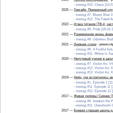
- эпизод #10. Chaos [10.0
2025 —
Грисайя: Призрачный спу
- эпизод #7. Bluest Blue II
- эпизод #12. The Fated A
2022 —
Атака титанов [ТВ-4, част
- эпизод #8. Pride [28.02.
2021 —
Размеренная жизнь фарм
- эпизод #8. Odorless Body
2021 —
Дневник слизи
- режиссё
- эпизод #8. A Fruitful Au
- эпизод #11. Where Is Sa
2020 —
Непутевый ученик в школ
- эпизод #7. Visitor Arc VI
- эпизод #12. Visitor Arc X
- эпизод #13. Visitor Arc X
2019 —
Небо, где встретились з
- эпизод #1. Episode 1 [11
- эпизод #11. Episode 11 [
- эпизод #12. Episode 12 
2017 —
Живая любовь! Сияние [
- эпизод #9. Awaken the P
- эпизод #11. Uranohoshi G
2017 —
Боевая старшая школа д