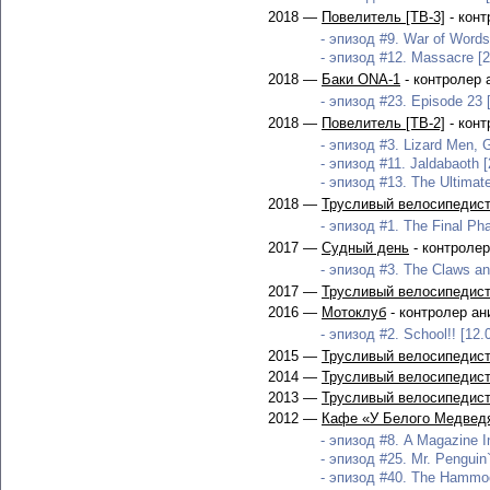
2018 —
Повелитель [ТВ-3]
- конт
- эпизод #9. War of Words
- эпизод #12. Massacre [2
2018 —
Баки ONA-1
- контролер 
- эпизод #23. Episode 23 
2018 —
Повелитель [ТВ-2]
- конт
- эпизод #3. Lizard Men, G
- эпизод #11. Jaldabaoth [
- эпизод #13. The Ultimat
2018 —
Трусливый велосипедист
- эпизод #1. The Final Ph
2017 —
Судный день
- контроле
- эпизод #3. The Claws an
2017 —
Трусливый велосипедист
2016 —
Мотоклуб
- контролер а
- эпизод #2. School!! [12.
2015 —
Трусливый велосипедист
2014 —
Трусливый велосипедист
2013 —
Трусливый велосипедист
2012 —
Кафе «У Белого Медвед
- эпизод #8. A Magazine I
- эпизод #25. Mr. Penguin`
- эпизод #40. The Hammoc