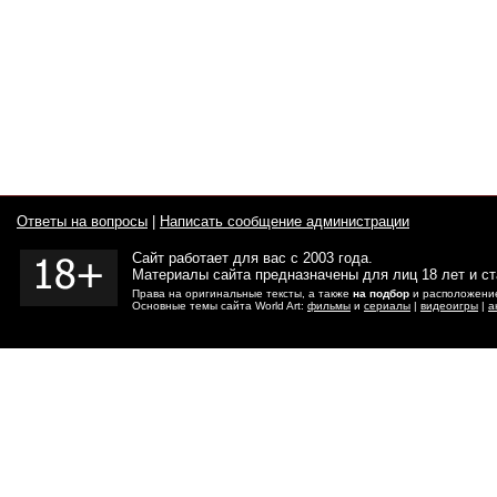
Ответы на вопросы
|
Написать сообщение администрации
Сайт работает для вас с 2003 года.
Материалы сайта предназначены для лиц 18 лет и с
Права на оригинальные тексты, а также
на подбор
и расположение
Основные темы сайта World Art:
фильмы
и
сериалы
|
видеоигры
|
а