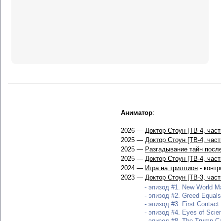
Аниматор
:
2026 —
Доктор Стоун [ТВ-4, част
2025 —
Доктор Стоун [ТВ-4, част
2025 —
Разгадывание тайн посл
2025 —
Доктор Стоун [ТВ-4, част
2024 —
Игра на триллион
- конт
2023 —
Доктор Стоун [ТВ-3, част
- эпизод #1. New World Ma
- эпизод #2. Greed Equals 
- эпизод #3. First Contact
- эпизод #4. Eyes of Scie
- эпизод #8. The Trump Ca