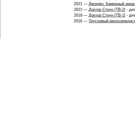
2021 —
Джоджо: Каменный океа
2021 —
Доктор Стоун [ТВ-2]
- диз
2019 —
Доктор Стоун [ТВ-1]
- диз
2016 —
Трусливый велосипедист