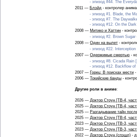
- эпизод #44. The Everyday
2011 —
Блэйд
- контролер анима
- эпизод #1. Blade, the Ma
- эпизод #7. The Daywalke
- эпизод #12. On the Dark 
2008 —
Митико и Хаттин
- контр
- эпизод #2. Brown Sugar 
2008 —
Один на вылет
- контрол
- эпизод #22. Interception
2007 —
Одержимые смертью
- к
- эпизод #8. Cicada Rain [
- эпизод #12. Backflow of 
2007 —
Горец: В поисках мести
-
2006 —
Токийские банды
- контр
Другие роли в аниме
:
2026 —
Доктор Стоун [ТВ-4, част
2025 —
Доктор Стоун [ТВ-4, част
2025 —
Разгадывание тайн посл
2025 —
Доктор Стоун [ТВ-4, част
2023 —
Доктор Стоун [ТВ-3, част
2023 —
Доктор Стоун [ТВ-3, част
2022 —
Доктор Стоун (спэшл)
- д