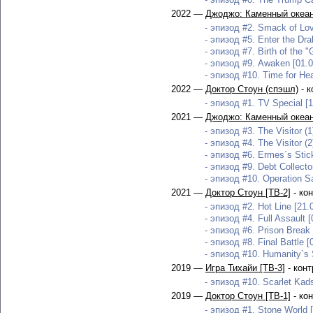
2022 —
Джоджо: Каменный океан
- эпизод #2. Smack of Lov
- эпизод #5. Enter the Dr
- эпизод #7. Birth of the "
- эпизод #9. Awaken [01.0
- эпизод #10. Time for He
2022 —
Доктор Стоун (спэшл)
- к
- эпизод #1. TV Special [1
2021 —
Джоджо: Каменный океа
- эпизод #3. The Visitor (1
- эпизод #4. The Visitor (2
- эпизод #6. Ermes`s Stic
- эпизод #9. Debt Collect
- эпизод #10. Operation Sa
2021 —
Доктор Стоун [ТВ-2]
- ко
- эпизод #2. Hot Line [21.
- эпизод #4. Full Assault 
- эпизод #6. Prison Break 
- эпизод #8. Final Battle [
- эпизод #10. Humanity`s 
2019 —
Игра Тихайи [ТВ-3]
- кон
- эпизод #10. Scarlet Kads
2019 —
Доктор Стоун [ТВ-1]
- ко
- эпизод #1. Stone World 