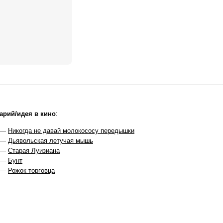
арий/идея в кино
:
 —
Никогда не давай молокососу передышки
 —
Дьявольская летучая мышь
 —
Старая Луизиана
 —
Бунт
 —
Рожок торговца