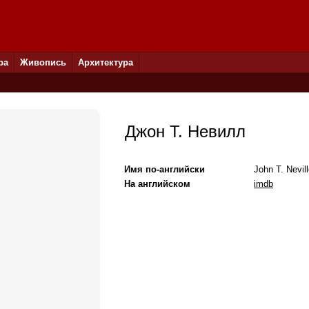
ра
Живопись
Архитектура
Джон Т. Невилл
Имя по-английски
John T. Nevil
На английском
imdb