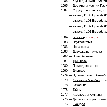
1985 —
Зед и два нуля
- Альба
1985 —
Две жизни Маттии Пас
1984 —
Сердце
- в 4 эпизодах
— эпизод #1.06 Episode #1
— эпизод #1.03 Episode #1
— эпизод #1.02 Episode #1
— эпизод #1.01 Episode #1
1984 —
Близнец
7.6/10 (11)
1983 —
Неукротимый
1983 —
Цена риска
1983 —
Девушка из Триеста
1982 —
Ночь Варенны
1981 —
Три брата
1980 —
Последнее метро
1980 —
Дирижер
1979 —
Путешествие с Анитой
1979 —
Жестяной барабан
- Ли
1978 —
Отчаяние
1978 —
Тайны
1977 —
Казанова и компания
1976 —
Дамы и господа, споко
1976 —
Скандал