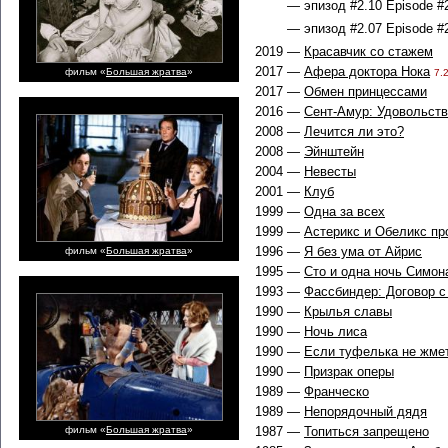
— эпизод #2.10 Episode #2
— эпизод #2.07 Episode #2
2019 —
Красавчик со стажем
2017 —
Афера доктора Нока
фильм «
Большая жратва
»
7.2
2017 —
Обмен принцессами
2016 —
Сент-Амур: Удовольст
2008 —
Лечится ли это?
2008 —
Эйнштейн
2004 —
Невесты
2001 —
Клуб
1999 —
Одна за всех
1999 —
Астерикс и Обеликс пр
1996 —
Я без ума от Айрис
фильм «
Большая жратва
»
1995 —
Сто и одна ночь Симон
1993 —
Фассбиндер: Договор 
1990 —
Крылья славы
1990 —
Ночь лиса
1990 —
Если туфелька не жме
1990 —
Призрак оперы
1989 —
Франческо
1989 —
Непорядочный дядя
фильм «
Большая жратва
»
1987 —
Топиться запрещено