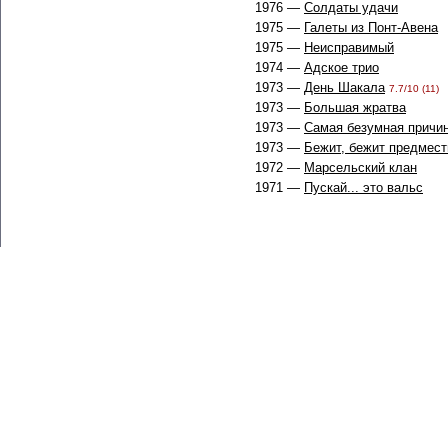
1976 —
Солдаты удачи
1975 —
Галеты из Понт-Авена
1975 —
Неисправимый
1974 —
Адское трио
1973 —
День Шакала
7.7/10 (11)
1973 —
Большая жратва
1973 —
Самая безумная причи
1973 —
Бежит, бежит предмест
1972 —
Марсельский клан
1971 —
Пускай... это вальс