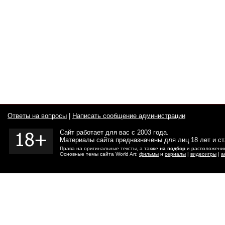
Ответы на вопросы
|
Написать сообщение администрации
Сайт работает для вас с 2003 года.
Материалы сайта предназначены для лиц 18 лет и с
Права на оригинальные тексты, а также
на подбор
и расположение
Основные темы сайта World Art:
фильмы
и
сериалы
|
видеоигры
|
а