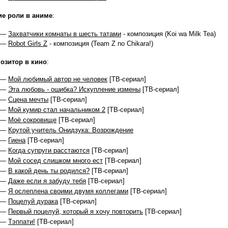
ие роли в аниме
:
 —
Захватчики комнаты в шесть татами
- композиция (Koi wa Milk Tea)
 —
Robot Girls Z
- композиция (Team Z no Chikara!)
озитор в кино
:
 —
Мой любимый автор не человек
[ТВ-сериал]
 —
Эта любовь - ошибка? Искупление измены
[ТВ-сериал]
 —
Сцена мечты
[ТВ-сериал]
 —
Мой кумир стал начальником 2
[ТВ-сериал]
 —
Моё сокровище
[ТВ-сериал]
 —
Крутой учитель Онидзука: Возрождение
 —
Гиена
[ТВ-сериал]
 —
Когда супруги расстаются
[ТВ-сериал]
 —
Мой сосед слишком много ест
[ТВ-сериал]
 —
В какой день ты родился?
[ТВ-сериал]
 —
Даже если я забуду тебя
[ТВ-сериал]
 —
Я ослеплена своими двумя коллегами
[ТВ-сериал]
 —
Поцелуй дурака
[ТВ-сериал]
 —
Первый поцелуй, который я хочу повторить
[ТВ-сериал]
 —
Тэппати!
[ТВ-сериал]