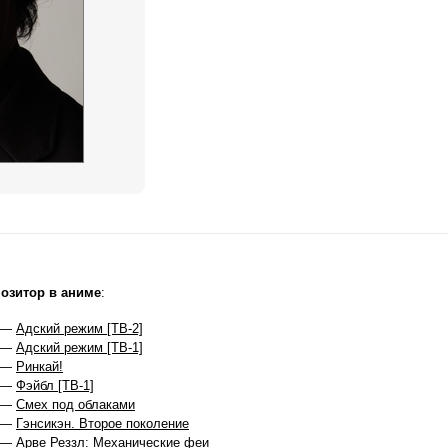
озитор в аниме
:
 —
Адский режим [ТВ-2]
 —
Адский режим [ТВ-1]
 —
Ринкай!
 —
Фэйбл [ТВ-1]
 —
Смех под облаками
 —
Гэнсикэн. Второе поколение
 —
Арве Реззл: Механические феи