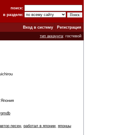
поиск:
в разделе:
Вход в систему
Регистрация
тип аккаунта
: гостевой
ichirou
, Япония
vgmdb
автор песен
,
работал в японии
,
японцы