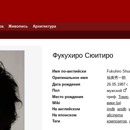
ра
Живопись
Архитектура
Фукухиро Сюитиро
Имя по-английски
Fukuhiro Shuu
Оригинальное имя
福廣秀一朗
Дата рождения
26.05.1987 г.
Пол
мужской
Место рождения
преф.
Токио
Wiki
вики (ja)
На английском
imdb
anidb
На японском
allcinema
Теги
композитор
,