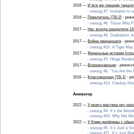
2018 —
И все же грешник танцуе
- эпизод #7. Invitation to 
2018 —
Повелитель [ТВ-2]
- режи
- эпизод #6. Those Who Pi
2017 —
Нас всегда разделяли 10
- эпизод #6. Graduation, Ad
2017 —
Война двенадцати
- режи
- эпизод #10. A Tiger May D
2017 —
Финальные истории (спэ
- эпизод #3. Hitagi Rendez
2017 —
Возрождающие
- режисс
- эпизод #6. "You Are the
2016 —
Классикалоид [ТВ-1]
- ре
- эпизод #14. Claskey Kla
Аниматор
:
2022 —
У моего мастера нет хво
- эпизод #4. It`s the Mist
- эпизод #10. Why Not Me?
2022 —
У Коми проблемы с обще
- эпизод #5. It`s Just a Sn
- эпизод #11. It`s Just Rip