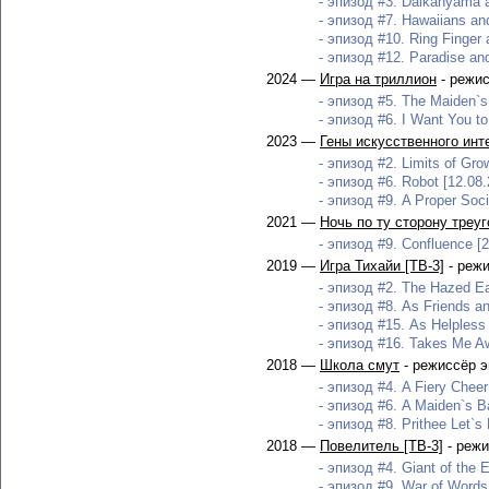
- эпизод #3. Daikanyama an
- эпизод #7. Hawaiians and 
- эпизод #10. Ring Finger a
- эпизод #12. Paradise and 
2024 —
Игра на триллион
- режис
- эпизод #5. The Maiden`s
- эпизод #6. I Want You to
2023 —
Гены искусственного инт
- эпизод #2. Limits of Gro
- эпизод #6. Robot [12.08.
- эпизод #9. A Proper Soci
2021 —
Ночь по ту сторону треуг
- эпизод #9. Confluence [2
2019 —
Игра Тихайи [ТВ-3]
- режи
- эпизод #2. The Hazed Ea
- эпизод #8. As Friends an
- эпизод #15. As Helpless
- эпизод #16. Takes Me Aw
2018 —
Школа смут
- режиссёр э
- эпизод #4. A Fiery Cheer 
- эпизод #6. A Maiden`s Ba
- эпизод #8. Prithee Let`s 
2018 —
Повелитель [ТВ-3]
- режи
- эпизод #4. Giant of the 
- эпизод #9. War of Words