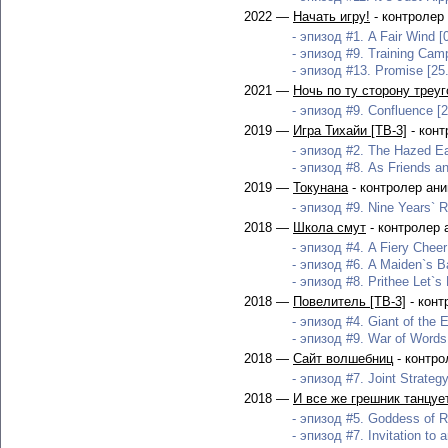
2022 —
Начать игру!
- контролер
- эпизод #1. A Fair Wind [
- эпизод #9. Training Camp
- эпизод #13. Promise [25
2021 —
Ночь по ту сторону треуг
- эпизод #9. Confluence [2
2019 —
Игра Тихайи [ТВ-3]
- конт
- эпизод #2. The Hazed Ea
- эпизод #8. As Friends an
2019 —
Токунана
- контролер ан
- эпизод #9. Nine Years` R
2018 —
Школа смут
- контролер 
- эпизод #4. A Fiery Cheer 
- эпизод #6. A Maiden`s Ba
- эпизод #8. Prithee Let`s 
2018 —
Повелитель [ТВ-3]
- конт
- эпизод #4. Giant of the 
- эпизод #9. War of Words
2018 —
Сайт волшебниц
- контро
- эпизод #7. Joint Strategy
2018 —
И все же грешник танцуе
- эпизод #5. Goddess of R
- эпизод #7. Invitation to 