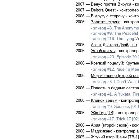
2007 —
Венус против Вируса
- к
2007 —
Deltora Quest
- контролер
2006 —
В другую сторону
- конт
2006 —
Золотая струна
- контро
- эпизод #3. The Anonymou
- эпизод #9. The Peaceful 
- эпизод #16. The Lying Vi
2006 —
Агент Дзётаро Дзайдзэн
-
2006 —
Это были мы
- контролер
- эпизод #20. Episode 20 [
2006 —
Крепкий поцелуй: Крутые
- эпизод #12. Nice To Mee
2006 —
Мёд и клевер (второй сез
- эпизод #3. I Don`t Want 
2006 —
Повесть о бедных сестр
- эпизод #1. A Yukata, Fi
2006 —
Клинок ведьм
- контроле
- эпизод #9. Sadness [01.
2006 —
Эйр Гир [ТВ]
- контролер
- эпизод #17. Trick:17 [02
2006 —
Ария (второй сезон)
- кон
2006 —
Мэджикано
- контролер 
2005 —
Жгучий взор Шаны [ТВ-1]