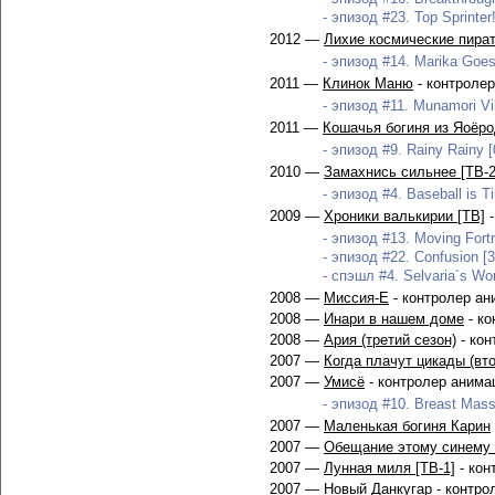
- эпизод #23. Top Sprinter!
2012 —
Лихие космические пира
- эпизод #14. Marika Goes 
2011 —
Клинок Маню
- контроле
- эпизод #11. Munamori Vil
2011 —
Кошачья богиня из Яоёро
- эпизод #9. Rainy Rainy [
2010 —
Замахнись сильнее [ТВ-2
- эпизод #4. Baseball is Ti
2009 —
Хроники валькирии [ТВ]
-
- эпизод #13. Moving Fortr
- эпизод #22. Confusion [3
- спэшл #4. Selvaria`s Won
2008 —
Миссия-Е
- контролер ан
2008 —
Инари в нашем доме
- ко
2008 —
Ария (третий сезон)
- кон
2007 —
Когда плачут цикады (вто
2007 —
Умисё
- контролер анима
- эпизод #10. Breast Mass
2007 —
Маленькая богиня Карин
2007 —
Обещание этому синему 
2007 —
Лунная миля [ТВ-1]
- кон
2007 —
Новый Данкугар
- контро