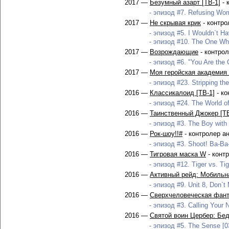
2017 —
Безумный азарт [ТВ-1]
- 
- эпизод #7. Refusing Wom
2017 —
Не скрывая крик
- контро
- эпизод #5. I Wouldn`t Ha
- эпизод #10. The One Who 
2017 —
Возрождающие
- контро
- эпизод #6. "You Are the
2017 —
Моя геройская академия 
- эпизод #23. Stripping the
2016 —
Классикалоид [ТВ-1]
- ко
- эпизод #24. The World of
2016 —
Таинственный Джокер [ТВ
- эпизод #3. The Boy with 
2016 —
Рок-шоу!!#
- контролер а
- эпизод #3. Shoot! Ba-Ba
2016 —
Тигровая маска W
- конт
- эпизод #12. Tiger vs. Tig
2016 —
Активный рейд: Мобильна
- эпизод #9. Unit 8, Don`t 
2016 —
Сверхчеловеческая фант
- эпизод #3. Calling Your 
2016 —
Святой воин Цербер: Бед
- эпизод #5. The Sense [0