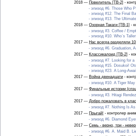
2018 —
Повелитель [ТВ-2]
- конт
- эпизод #6. Those Who Pi
- эпизод #12. The Final Bat
- эпизод #13. The Ultimat
2018 —
Озорная Такаги [ТВ-1]
- к
- эпизод #3. Coffee / Empt
- эпизод #10. Who`s Taller?
2017 —
Нас всегда разделяли 10
- эпизод #6. Graduation, Ad
2017 —
Классикалоид [ТВ-2]
- ко
- эпизод #7. Looking for a
- эпизод #15. Dosukoi! Ot
- эпизод #23. A Long-Awaite
2017 —
Война двенадцати
- конт
- эпизод #10. A Tiger May D
2017 —
Финальные истории (спэ
- эпизод #3. Hitagi Rendez
2017 —
Добро пожаловать в клас
- эпизод #7. Nothing Is As
2017 —
Прыгай!
- контролер ани
- эпизод #6. Diamond Eyes
2017 —
Семь - верно, три - неве
- эпизод #6. A. Maid B. Lie