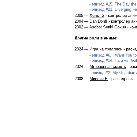
- эпизод #15. The Day the
- эпизод #21. Diverging Fe
2005 —
Холст 2
- контролер ани
2004 —
Dan Doh!!
- контролер ан
2002 —
Asobot Senki Gokuu
- кон
Другие роли в аниме
:
2024 —
Игра на триллион
- раска
- эпизод #6. I Want You to
- эпизод #14. Haru vs. Ga
2024 —
Мгновенная смерть
- рас
- эпизод #2. My Guardian 
2008 —
Миссия-Е
- раскадровка