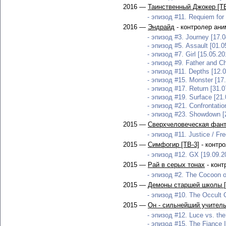
2016 —
Таинственный Джокер [ТВ
- эпизод #11. Requiem for
2016 —
Эндрайд
- контролер ани
- эпизод #3. Journey [17.0
- эпизод #5. Assault [01.0
- эпизод #7. Girl [15.05.20
- эпизод #9. Father and Ch
- эпизод #11. Depths [12.0
- эпизод #15. Monster [17
- эпизод #17. Return [31.0
- эпизод #19. Surface [21.
- эпизод #21. Confrontatio
- эпизод #23. Showdown [
2015 —
Сверхчеловеческая фант
- эпизод #11. Justice / Fr
2015 —
Симфогир [ТВ-3]
- контр
- эпизод #12. GX [19.09.2
2015 —
Рай в серых тонах
- конт
- эпизод #2. The Cocoon of
2015 —
Демоны старшей школы [
- эпизод #10. The Occult C
2015 —
Он - сильнейший учитель
- эпизод #12. Luce vs. the 
- эпизод #15. The Fiance 