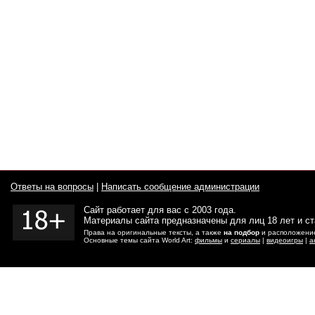
Ответы на вопросы
|
Написать сообщение администрации
Сайт работает для вас с 2003 года.
Материалы сайта предназначены для лиц 18 лет и с
Права на оригинальные тексты, а также
на подбор
и расположение
Основные темы сайта World Art:
фильмы
и
сериалы
|
видеоигры
|
а