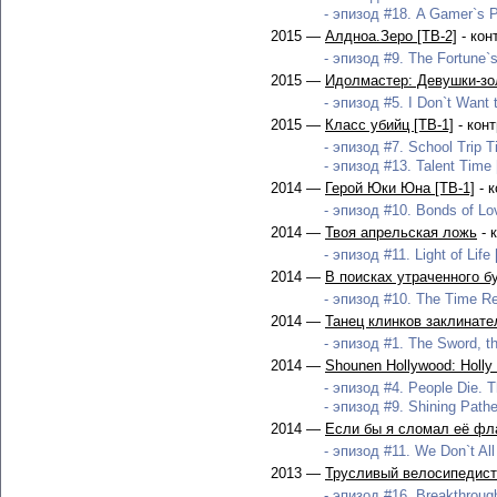
- эпизод #18. A Gamer`s P
2015 —
Алдноа.Зеро [ТВ-2]
- кон
- эпизод #9. The Fortune`s
2015 —
Идолмастер: Девушки-зо
- эпизод #5. I Don`t Want 
2015 —
Класс убийц [ТВ-1]
- кон
- эпизод #7. School Trip T
- эпизод #13. Talent Time 
2014 —
Герой Юки Юна [ТВ-1]
- 
- эпизод #10. Bonds of Lo
2014 —
Твоя апрельская ложь
- 
- эпизод #11. Light of Life
2014 —
В поисках утраченного б
- эпизод #10. The Time Re
2014 —
Танец клинков заклинате
- эпизод #1. The Sword, the
2014 —
Shounen Hollywood: Holly 
- эпизод #4. People Die. Th
- эпизод #9. Shining Pathet
2014 —
Если бы я сломал её фл
- эпизод #11. We Don`t All
2013 —
Трусливый велосипедист 
- эпизод #16. Breakthrough