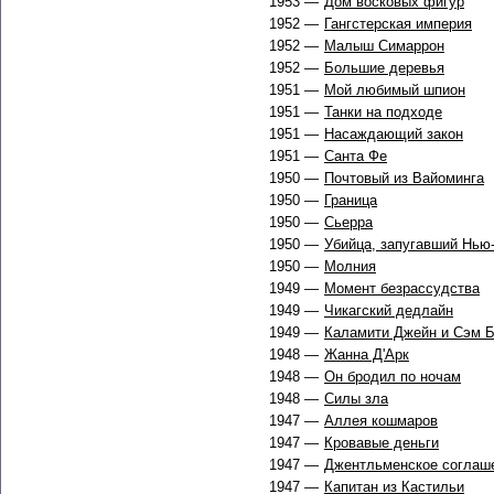
1953 —
Дом восковых фигур
1952 —
Гангстерская империя
1952 —
Малыш Симаррон
1952 —
Большие деревья
1951 —
Мой любимый шпион
1951 —
Танки на подходе
1951 —
Насаждающий закон
1951 —
Санта Фе
1950 —
Почтовый из Вайоминга
1950 —
Граница
1950 —
Сьерра
1950 —
Убийца, запугавший Нью
1950 —
Молния
1949 —
Момент безрассудства
1949 —
Чикагский дедлайн
1949 —
Каламити Джейн и Сэм 
1948 —
Жанна Д'Арк
1948 —
Он бродил по ночам
1948 —
Силы зла
1947 —
Аллея кошмаров
1947 —
Кровавые деньги
1947 —
Джентльменское соглаш
1947 —
Капитан из Кастильи