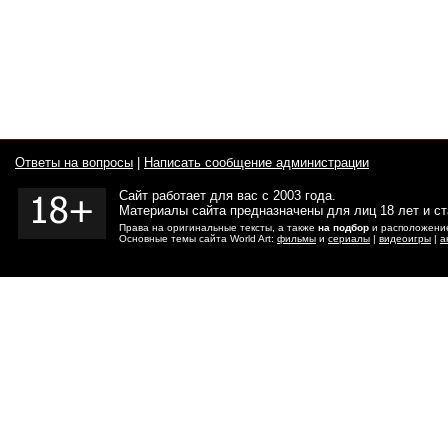
Ответы на вопросы
|
Написать сообщение администрации
Сайт работает для вас с 2003 года.
Материалы сайта предназначены для лиц 18 лет и с
Права на оригинальные тексты, а также
на подбор
и расположение
Основные темы сайта World Art:
фильмы
и
сериалы
|
видеоигры
|
а