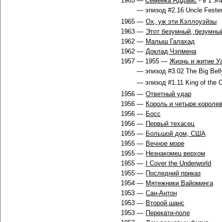
1965 —
Семейка Аддамс
- в 1 э
— эпизод #2.16 Uncle Fester
1965 —
Ох, уж эти Кэллоуэйзы
1963 —
Этот безумный, безумны
1962 —
Малыш Галахад
1962 —
Доклад Чэпмена
1957 — 1955 —
Жизнь и житие У
— эпизод #3.02 The Big Bell
— эпизод #1.11 King of the Ca
1956 —
Ответный удар
1956 —
Король и четыре короле
1956 —
Босс
1956 —
Первый техасец
1955 —
Большой дом, США
1955 —
Вечное море
1955 —
Незнакомец верхом
1955 —
I Cover the Underworld
1955 —
Последний приказ
1954 —
Мятежники Вайоминга
1953 —
Сан-Антон
1953 —
Второй шанс
1953 —
Перекати-поле