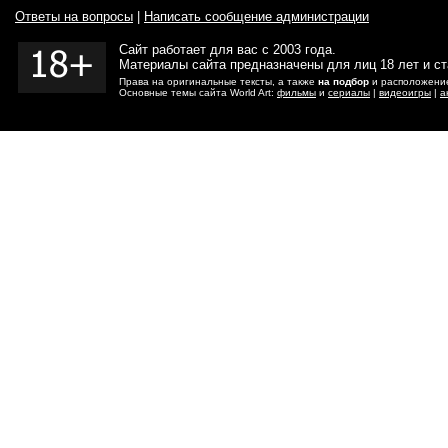
Ответы на вопросы
|
Написать сообщение администрации
Сайт работает для вас с 2003 года.
Материалы сайта предназначены для лиц 18 лет и с
Права на оригинальные тексты, а также
на подбор
и расположение
Основные темы сайта World Art:
фильмы
и
сериалы
|
видеоигры
|
а