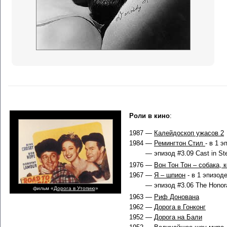
Роли в кино
:
1987 —
Калейдоскоп ужасов 2
1984 —
Ремингтон Стил
- в 1 э
— эпизод #3.09 Cast in Ste
1976 —
Вон Тон Тон – собака, 
1967 —
Я – шпион
- в 1 эпизод
— эпизод #3.06 The Honora
фильм «
Дорога в Утопию
»
1963 —
Риф Донована
1962 —
Дорога в Гонконг
1952 —
Дорога на Бали