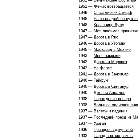
1952 —
Величайшее шоу мира
1951 —
Жених возвращается
1949 —
Счастливчик Стифф
1948 —
Наше свадебное путеш
1948 —
Красавица Лулу
1947 —
Моя любимая брюнетк
1947 —
Дорога в Рио
1946 —
Дорога в Утопию
1945 —
Маскарад в Мехико
1943 —
Меня накрыли
1942 —
Дорога в Марокко
1942 —
На флоте
1941 —
Дорога в Занзибар
1940 —
Тайфун
1940 —
Дорога в Сингапур
1940 —
Джонни Аполлон
1938 —
Порождение cевера
1938 —
Большое радиовещание
1937 —
Взлеты и падения
1937 —
Последний поезд из М
1937 —
Ураган
1936 —
Принцесса джунглей
1933 —
Парад в огнях рампы