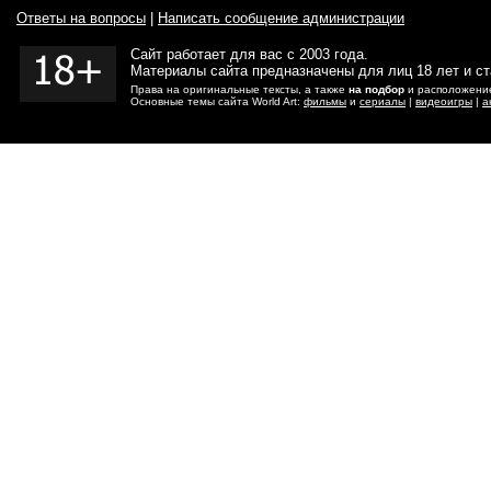
Ответы на вопросы
|
Написать сообщение администрации
Сайт работает для вас с 2003 года.
Материалы сайта предназначены для лиц 18 лет и с
Права на оригинальные тексты, а также
на подбор
и расположение
Основные темы сайта World Art:
фильмы
и
сериалы
|
видеоигры
|
а