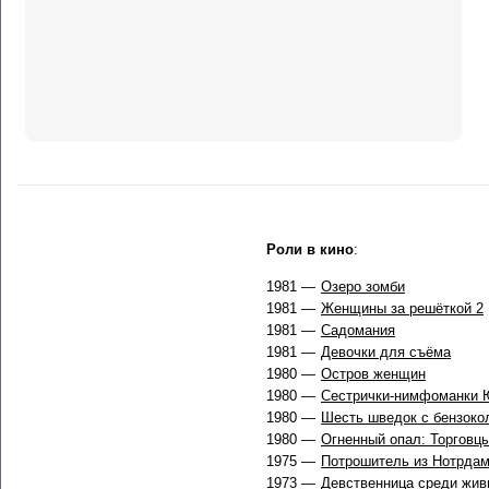
Роли в кино
:
1981 —
Озеро зомби
1981 —
Женщины за решёткой 2
1981 —
Садомания
1981 —
Девочки для съёма
1980 —
Остров женщин
1980 —
Сестрички-нимфоманки 
1980 —
Шесть шведок с бензоко
1980 —
Огненный опал: Торговц
1975 —
Потрошитель из Нотрда
1973 —
Девственница среди жив