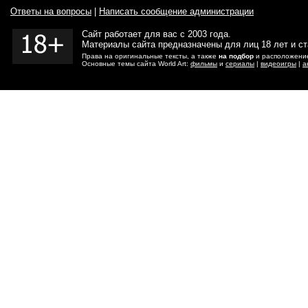
Ответы на вопросы
|
Написать сообщение администрации
Сайт работает для вас с 2003 года.
Материалы сайта предназначены для лиц 18 лет и с
Права на оригинальные тексты, а также
на подбор
и расположение
Основные темы сайта World Art:
фильмы
и
сериалы
|
видеоигры
|
а