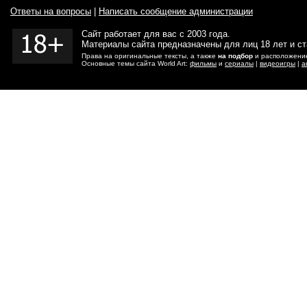
Ответы на вопросы
|
Написать сообщение администрации
Сайт работает для вас с 2003 года.
Материалы сайта предназначены для лиц 18 лет и с
Права на оригинальные тексты, а также
на подбор
и расположение
Основные темы сайта World Art:
фильмы
и
сериалы
|
видеоигры
|
а