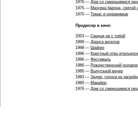
1976 —
Дом со смеющимися окн
1975 —
Мазурка барона, святой 
1970 —
Томас и одержимые
Продюсер в кино
:
2003 —
Сердце не с тобой
1999 —
Дорога ангелов
1998 —
Шафер
1996 —
Крестный отец итальянск
1996 —
Фестиваль
1986 —
Рождественский подарок
1985 —
Выпускной вечер
1983 —
Зедер: голоса из загроб
1980 —
Макабро
1976 —
Дом со смеющимися окн