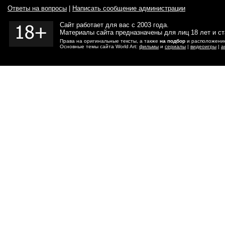
Ответы на вопросы
|
Написать сообщение администрации
Сайт работает для вас с 2003 года.
Материалы сайта предназначены для лиц 18 лет и с
Права на оригинальные тексты, а также
на подбор
и расположение
Основные темы сайта World Art:
фильмы
и
сериалы
|
видеоигры
|
а