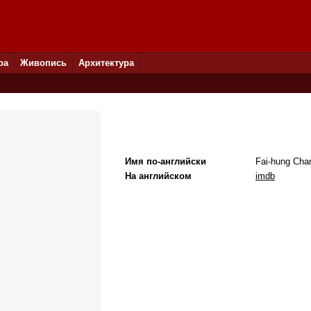
ра
Живопись
Архитектура
Имя по-английски
Fai-hung Cha
На английском
imdb