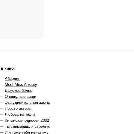
 в кино
:
 —
Абердин
 —
Meet Miss Anxiety
 —
Дамское белье
 —
Очевидные вещи
 —
Эта удивительная жизнь
 —
Просто актеры
 —
Любовь на мели
 —
Китайская одиссея 2002
 —
Ты снимаешь, я стреляю
 —
И я тоже тебя ненавижу