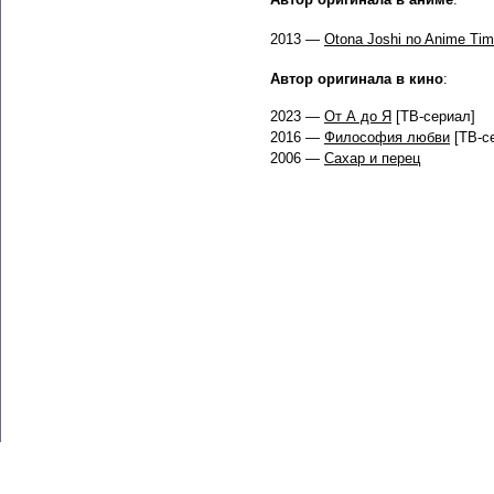
2013 —
Otona Joshi no Anime Tim
Автор оригинала в кино
:
2023 —
От А до Я
[ТВ-сериал]
2016 —
Философия любви
[ТВ-с
2006 —
Сахар и перец