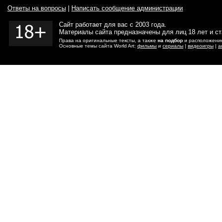
Ответы на вопросы
|
Написать сообщение администрации
Сайт работает для вас с 2003 года.
Материалы сайта предназначены для лиц 18 лет и с
Права на оригинальные тексты, а также
на подбор
и расположение
Основные темы сайта World Art:
фильмы
и
сериалы
|
видеоигры
|
а