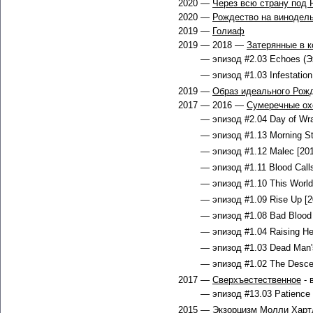
2020 —
Через всю страну под 
2020 —
Рождество на винодел
2019 —
Голиаф
2019 — 2018 —
Затерянные в 
— эпизод #2.03 Echoes (Эх
— эпизод #1.03 Infestation
2019 —
Образ идеального Рож
2017 — 2016 —
Сумеречные ох
— эпизод #2.04 Day of Wra
— эпизод #1.13 Morning St
— эпизод #1.12 Malec [201
— эпизод #1.11 Blood Calls
— эпизод #1.10 This World 
— эпизод #1.09 Rise Up [2
— эпизод #1.08 Bad Blood 
— эпизод #1.04 Raising Hel
— эпизод #1.03 Dead Man's
— эпизод #1.02 The Descent
2017 —
Сверхъестественное
- 
— эпизод #13.03 Patience 
2015 —
Экзорцизм Молли Харт