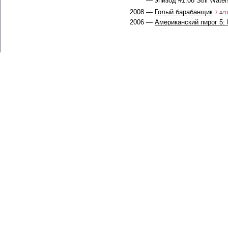
— эпизод #1.08 Still Water
2008 —
Голый барабанщик
7.4/1
2006 —
Американский пирог 5: