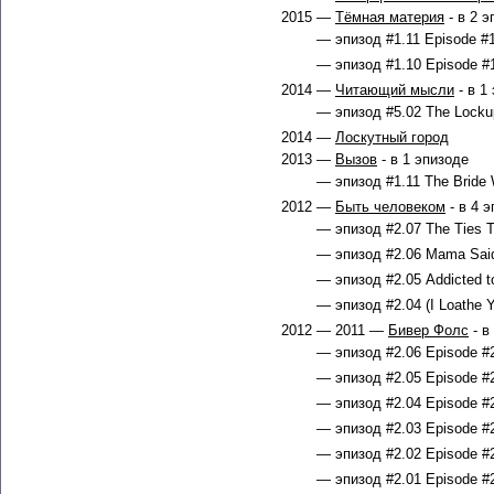
2015 —
Тёмная материя
- в 2 э
— эпизод #1.11 Episode #1
— эпизод #1.10 Episode #1
2014 —
Читающий мысли
- в 1
— эпизод #5.02 The Lockup
2014 —
Лоскутный город
2013 —
Вызов
- в 1 эпизоде
— эпизод #1.11 The Bride 
2012 —
Быть человеком
- в 4 
— эпизод #2.07 The Ties Th
— эпизод #2.06 Mama Said 
— эпизод #2.05 Addicted t
— эпизод #2.04 (I Loathe Y
2012 — 2011 —
Бивер Фолс
- в
— эпизод #2.06 Episode #2
— эпизод #2.05 Episode #2
— эпизод #2.04 Episode #2
— эпизод #2.03 Episode #2
— эпизод #2.02 Episode #2
— эпизод #2.01 Episode #2