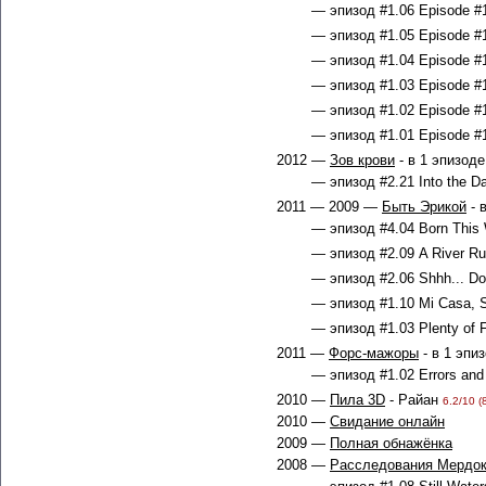
— эпизод #1.06 Episode #1
— эпизод #1.05 Episode #1
— эпизод #1.04 Episode #1
— эпизод #1.03 Episode #1
— эпизод #1.02 Episode #1
— эпизод #1.01 Episode #1
2012 —
Зов крови
- в 1 эпизоде
— эпизод #2.21 Into the Da
2011 — 2009 —
Быть Эрикой
- 
— эпизод #4.04 Born This 
— эпизод #2.09 A River Run
— эпизод #2.06 Shhh... Don'
— эпизод #1.10 Mi Casa, 
— эпизод #1.03 Plenty of F
2011 —
Форс-мажоры
- в 1 эпи
— эпизод #1.02 Errors and
2010 —
Пила 3D
- Райан
6.2/10 (
2010 —
Свидание онлайн
2009 —
Полная обнажёнка
2008 —
Расследования Мердо