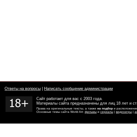
Ответы на вопросы
|
Написать сообщение администрации
Сайт работает для вас с 2003 года.
Материалы сайта предназначены для лиц 18 лет и с
Права на оригинальные тексты, а также
на подбор
и расположение
Основные темы сайта World Art:
фильмы
и
сериалы
|
видеоигры
|
а