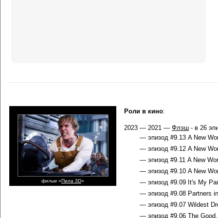
Роли в кино
:
2023 — 2021 —
Флэш
- в 26 эп
— эпизод #9.13 A New World
— эпизод #9.12 A New Worl
— эпизод #9.11 A New World
— эпизод #9.10 A New Worl
фильм «
Пила 3D
»
— эпизод #9.09 It's My Party
— эпизод #9.08 Partners in
— эпизод #9.07 Wildest Dr
— эпизод #9.06 The Good, 