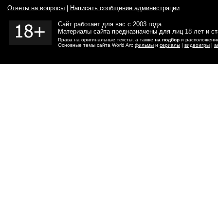
Ответы на вопросы
|
Написать сообщение администрации
Сайт работает для вас с 2003 года.
Материалы сайта предназначены для лиц 18 лет и с
Права на оригинальные тексты, а также
на подбор
и расположение
Основные темы сайта World Art:
фильмы
и
сериалы
|
видеоигры
|
а