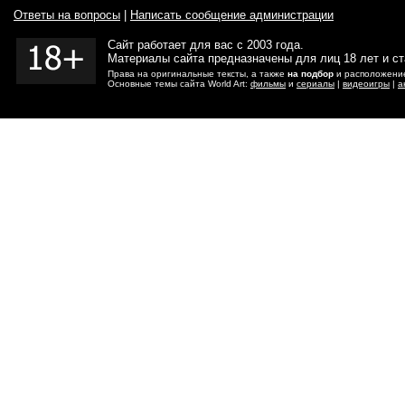
Ответы на вопросы
|
Написать сообщение администрации
Сайт работает для вас с 2003 года.
Материалы сайта предназначены для лиц 18 лет и с
Права на оригинальные тексты, а также
на подбор
и расположение
Основные темы сайта World Art:
фильмы
и
сериалы
|
видеоигры
|
а