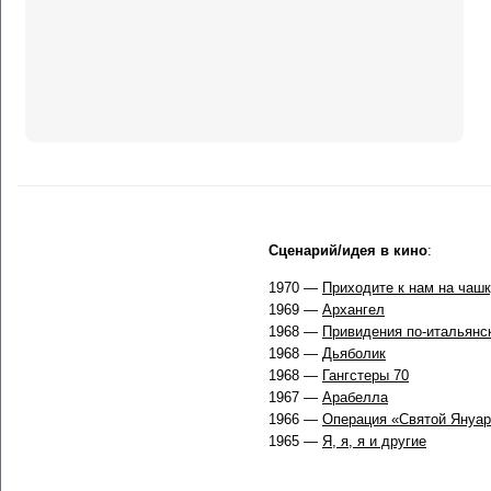
Сценарий/идея в кино
:
1970 —
Приходите к нам на чаш
1969 —
Архангел
1968 —
Привидения по-итальянс
1968 —
Дьяболик
1968 —
Гангстеры 70
1967 —
Арабелла
1966 —
Операция «Святой Януар
1965 —
Я, я, я и другие