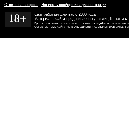
Ответы на вопросы
|
Написать сообщение администрации
Сайт работает для вас с 2003 года.
Материалы сайта предназначены для лиц 18 лет и с
Права на оригинальные тексты, а также
на подбор
и расположение
Основные темы сайта World Art:
фильмы
и
сериалы
|
видеоигры
|
а