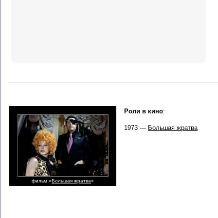
Роли в кино
:
1973 —
Большая жратва
фильм «
Большая жратва
»