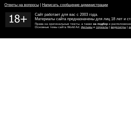
Ответы на вопросы
|
Написать сообщение администрации
Сайт работает для вас с 2003 года.
Материалы сайта предназначены для лиц 18 лет и с
Права на оригинальные тексты, а также
на подбор
и расположение
Основные темы сайта World Art:
фильмы
и
сериалы
|
видеоигры
|
а