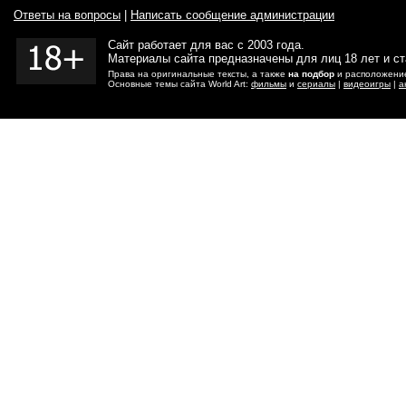
Ответы на вопросы
|
Написать сообщение администрации
Сайт работает для вас с 2003 года.
Материалы сайта предназначены для лиц 18 лет и с
Права на оригинальные тексты, а также
на подбор
и расположение
Основные темы сайта World Art:
фильмы
и
сериалы
|
видеоигры
|
а