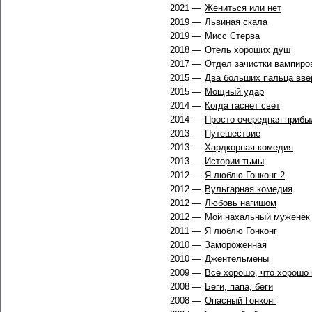
2021 —
Жениться или нет
2019 —
Львиная скала
2019 —
Мисс Стерва
2018 —
Отель хороших душ
2017 —
Отдел зачистки вампиро
2015 —
Два больших пальца вве
2015 —
Мощный удар
2014 —
Когда гаснет свет
2014 —
Просто очередная прибы
2013 —
Путешествие
2013 —
Хардкорная комедия
2013 —
Истории тьмы
2012 —
Я люблю Гонконг 2
2012 —
Вульгарная комедия
2012 —
Любовь нагишом
2012 —
Мой нахальный муженёк
2011 —
Я люблю Гонконг
2010 —
Замороженная
2010 —
Джентельмены
2009 —
Всё хорошо, что хорошо 
2008 —
Беги, папа, беги
2008 —
Опасный Гонконг