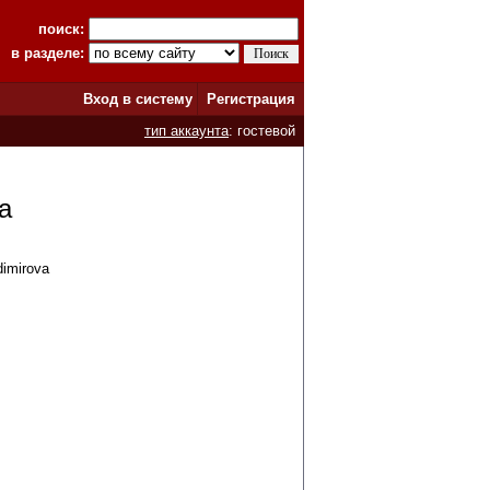
поиск:
в разделе:
Вход в систему
Регистрация
тип аккаунта
: гостевой
а
dimirova