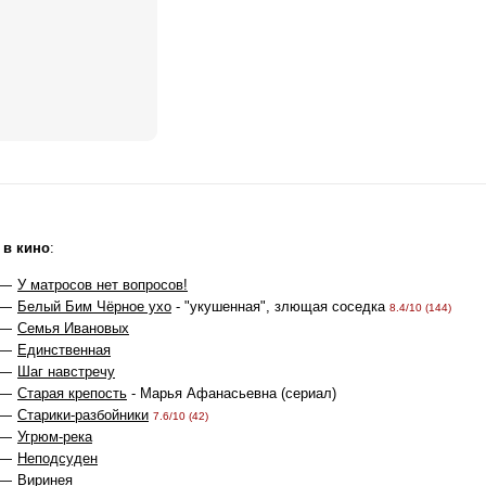
 в кино
:
 —
У матросов нет вопросов!
 —
Белый Бим Чёрное ухо
- "укушенная", злющая соседка
8.4/10 (144)
 —
Семья Ивановых
 —
Единственная
 —
Шаг навстречу
 —
Старая крепость
- Марья Афанасьевна (сериал)
 —
Старики-разбойники
7.6/10 (42)
 —
Угрюм-река
 —
Неподсуден
 —
Виринея