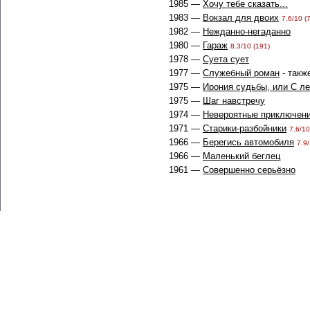
1985 —
Хочу тебе сказать...
1983 —
Вокзал для двоих
7.6/10 (
1982 —
Нежданно-негаданно
1980 —
Гараж
8.3/10 (191)
1978 —
Суета сует
1977 —
Служебный роман
- такж
1975 —
Ирония судьбы, или С ле
1975 —
Шаг навстречу
1974 —
Невероятные приключени
1971 —
Старики-разбойники
7.6/10
1966 —
Берегись автомобиля
7.9/
1966 —
Маленький беглец
1961 —
Совершенно серьёзно