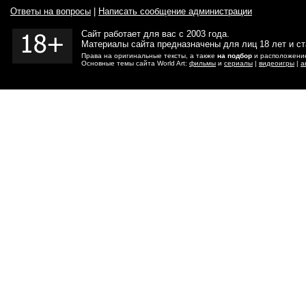
Ответы на вопросы
|
Написать сообщение администрации
Сайт работает для вас с 2003 года.
Материалы сайта предназначены для лиц 18 лет и с
Права на оригинальные тексты, а также
на подбор
и расположение
Основные темы сайта World Art:
фильмы
и
сериалы
|
видеоигры
|
а