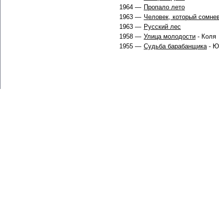
1964 —
Пропало лето
1963 —
Человек, который сомне
1963 —
Русский лес
1958 —
Улица молодости
- Коля
1955 —
Судьба барабанщика
- Ю