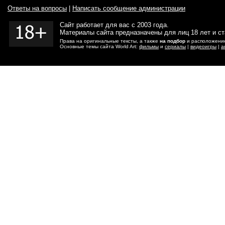
Ответы на вопросы
|
Написать сообщение администрации
Сайт работает для вас с 2003 года.
Материалы сайта предназначены для лиц 18 лет и с
Права на оригинальные тексты, а также
на подбор
и расположение
Основные темы сайта World Art:
фильмы
и
сериалы
|
видеоигры
|
а