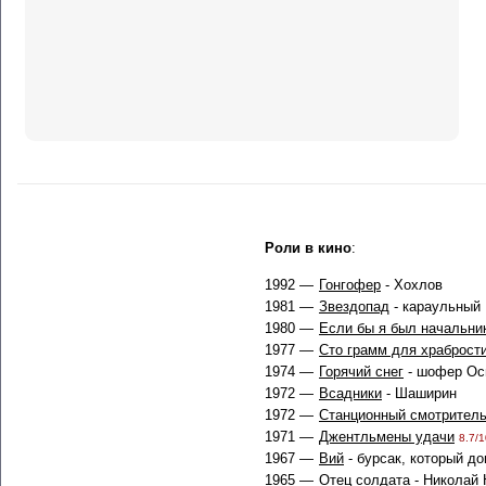
Роли в кино
:
1992 —
Гонгофер
- Хохлов
1981 —
Звездопад
- караульный
1980 —
Если бы я был начальник
1977 —
Сто грамм для храброст
1974 —
Горячий снег
- шофер Оси
1972 —
Всадники
- Шаширин
1972 —
Станционный смотрител
1971 —
Джентльмены удачи
8.7/1
1967 —
Вий
- бурсак, который до
1965 —
Отец солдата
- Николай 