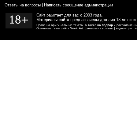
Ответы на вопросы
|
Написать сообщение администрации
Сайт работает для вас с 2003 года.
Материалы сайта предназначены для лиц 18 лет и с
Права на оригинальные тексты, а также
на подбор
и расположение
Основные темы сайта World Art:
фильмы
и
сериалы
|
видеоигры
|
а