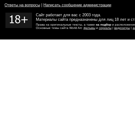
Ответы на вопросы
|
Написать сообщение администрации
Сайт работает для вас с 2003 года.
Материалы сайта предназначены для лиц 18 лет и с
Права на оригинальные тексты, а также
на подбор
и расположение
Основные темы сайта World Art:
фильмы
и
сериалы
|
видеоигры
|
а