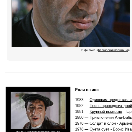
В фильме «
Кавказская пленница
»
Роли в кино
:
1983 —
Одиноким предоставля
1982 —
Песнь прошедших дней
1981 —
Крупный выигрыш
- Гар
1980 —
Приключения Али-Бабы
1978 —
Солдат и слон
- Армен
1978 —
Суета сует
- Борис Ива
фильм «
Кавказская пленница
»