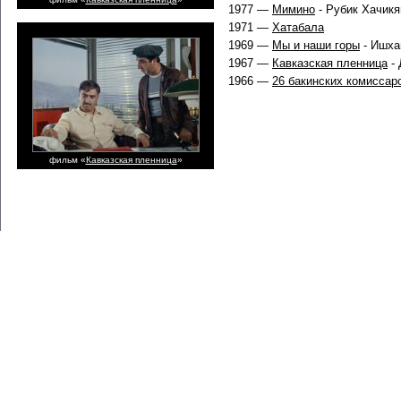
1977 —
Мимино
- Рубик Хачик
1971 —
Хатабала
1969 —
Мы и наши горы
- Ишха
1967 —
Кавказская пленница
-
1966 —
26 бакинских комиссар
фильм «
Кавказская пленница
»