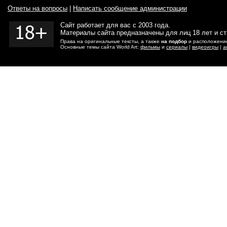
Ответы на вопросы
|
Написать сообщение администрации
Сайт работает для вас с 2003 года.
Материалы сайта предназначены для лиц 18 лет и с
Права на оригинальные тексты, а также
на подбор
и расположение
Основные темы сайта World Art:
фильмы
и
сериалы
|
видеоигры
|
а