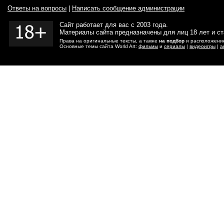
Ответы на вопросы
|
Написать сообщение администрации
Сайт работает для вас с 2003 года.
Материалы сайта предназначены для лиц 18 лет и с
Права на оригинальные тексты, а также
на подбор
и расположение
Основные темы сайта World Art:
фильмы
и
сериалы
|
видеоигры
|
а