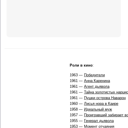
Роли в кино
:
1963 —
Победители
1961 —
Анна Каренина
1961 —
Агент дьявола
1961 —
Тайна золотистых нарци
1961 —
Пушки острова Наварон
1960 —
Лисья нора в Каире
1958 —
Идеальный муж
1957 —
Проигравший забирает в
1955 —
Генерал дьявола
1953 —
Момент отчаяния