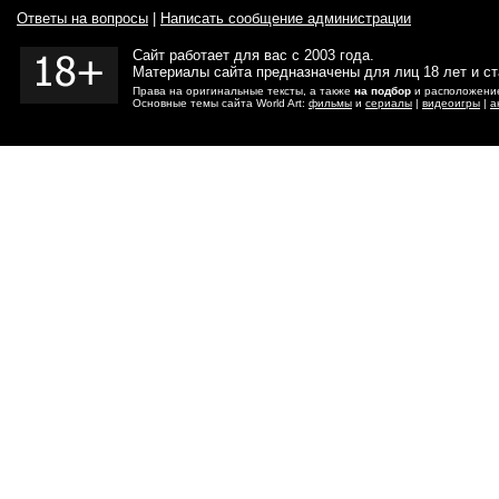
Ответы на вопросы
|
Написать сообщение администрации
Сайт работает для вас с 2003 года.
Материалы сайта предназначены для лиц 18 лет и с
Права на оригинальные тексты, а также
на подбор
и расположение
Основные темы сайта World Art:
фильмы
и
сериалы
|
видеоигры
|
а