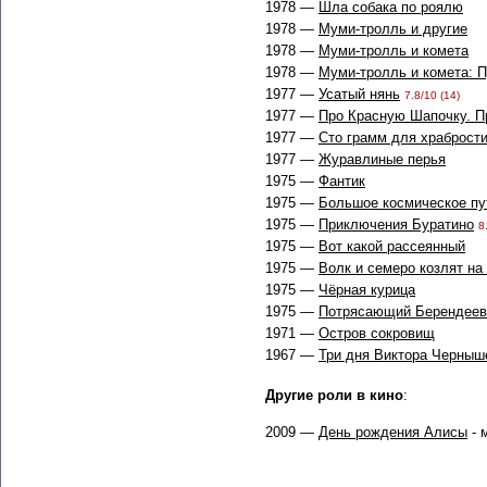
1978 —
Шла собака по роялю
1978 —
Муми-тролль и другие
1978 —
Муми-тролль и комета
1978 —
Муми-тролль и комета: 
1977 —
Усатый нянь
7.8/10 (14)
1977 —
Про Красную Шапочку. П
1977 —
Сто грамм для храброст
1977 —
Журавлиные перья
1975 —
Фантик
1975 —
Большое космическое пу
1975 —
Приключения Буратино
8
1975 —
Вот какой рассеянный
1975 —
Волк и семеро козлят на
1975 —
Чёрная курица
1975 —
Потрясающий Берендеев
1971 —
Остров сокровищ
1967 —
Три дня Виктора Черныш
Другие роли в кино
:
2009 —
День рождения Алисы
- 