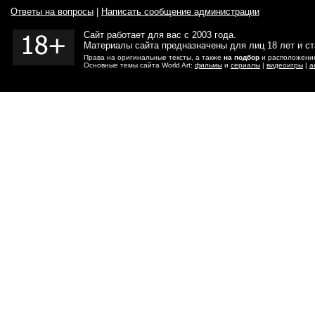
Ответы на вопросы
|
Написать сообщение администрации
Сайт работает для вас с 2003 года.
Материалы сайта предназначены для лиц 18 лет и с
Права на оригинальные тексты, а также
на подбор
и расположение
Основные темы сайта World Art:
фильмы
и
сериалы
|
видеоигры
|
а