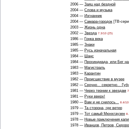
2006 —
Заяц над бездной
2004 —
Слова и музыка
2004 —
Изгнанник
2004 —
Самара-городок
[ТВ-сери
2003 —
Жизнь одна
2002 —
Звезда
7.3/10 (25)
1986 —
Гонка века
1985 —
Знаки
1985 —
Русь изначальная
1984 —
Шанс
1984 —
Прохиндиада, или Бег на
1983 —
Магистраль
1983 —
Карантин
1982 —
Происшествие в музее
1982 —
Срочно... секретно... Губ
1981 —
Через тернии к звездам
7
1981 —
Руки вверх!
1980 —
Вам и не снилось...
8.4/10
1979 —
Та сторона, где ветер
1979 —
Тот самый Мюнхгаузен
8.
1978 —
Новые приключения капи
1978 —
Иванцов, Петров, Сидоров