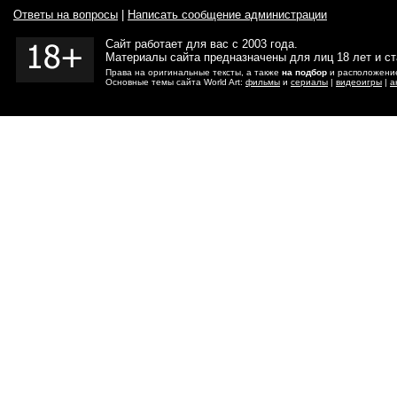
Ответы на вопросы
|
Написать сообщение администрации
Сайт работает для вас с 2003 года.
Материалы сайта предназначены для лиц 18 лет и с
Права на оригинальные тексты, а также
на подбор
и расположение
Основные темы сайта World Art:
фильмы
и
сериалы
|
видеоигры
|
а