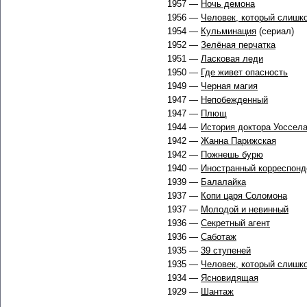
1957 —
Ночь демона
1956 —
Человек, который слишк
1954 —
Кульминация
(сериал)
1952 —
Зелёная перчатка
1951 —
Ласковая леди
1950 —
Где живет опасность
1949 —
Черная магия
1947 —
Непобежденный
1947 —
Плющ
1944 —
История доктора Уоссел
1942 —
Жанна Парижская
1942 —
Пожнешь бурю
1940 —
Иностранный корреспонд
1939 —
Балалайка
1937 —
Копи царя Соломона
1937 —
Молодой и невинный
1936 —
Секретный агент
1936 —
Саботаж
1935 —
39 ступеней
1935 —
Человек, который слишк
1934 —
Ясновидящая
1929 —
Шантаж