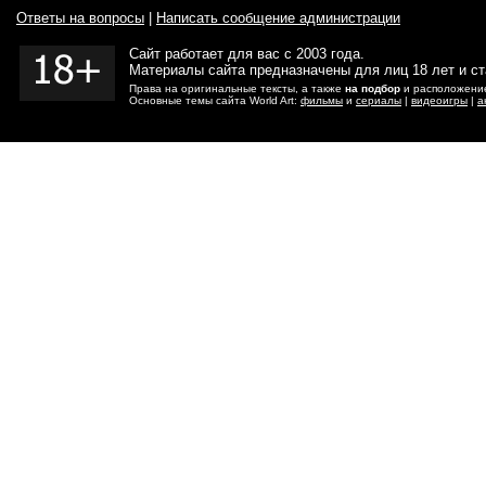
Ответы на вопросы
|
Написать сообщение администрации
Сайт работает для вас с 2003 года.
Материалы сайта предназначены для лиц 18 лет и с
Права на оригинальные тексты, а также
на подбор
и расположение
Основные темы сайта World Art:
фильмы
и
сериалы
|
видеоигры
|
а