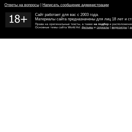
Ответы на вопросы
|
Написать сообщение администрации
Сайт работает для вас с 2003 года.
Материалы сайта предназначены для лиц 18 лет и с
Права на оригинальные тексты, а также
на подбор
и расположение
Основные темы сайта World Art:
фильмы
и
сериалы
|
видеоигры
|
а