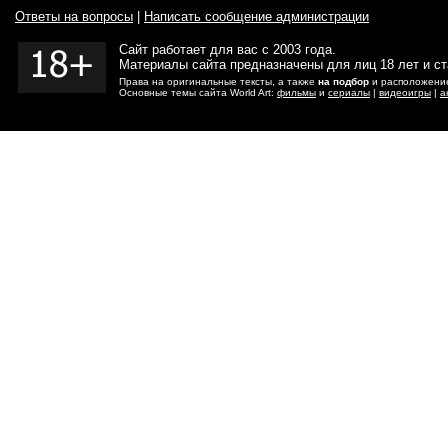
Ответы на вопросы
|
Написать сообщение администрации
Сайт работает для вас с 2003 года.
Материалы сайта предназначены для лиц 18 лет и с
Права на оригинальные тексты, а также
на подбор
и расположение
Основные темы сайта World Art:
фильмы
и
сериалы
|
видеоигры
|
а