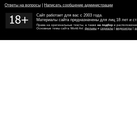
Ответы на вопросы
|
Написать сообщение администрации
Сайт работает для вас с 2003 года.
Материалы сайта предназначены для лиц 18 лет и с
Права на оригинальные тексты, а также
на подбор
и расположение
Основные темы сайта World Art:
фильмы
и
сериалы
|
видеоигры
|
а