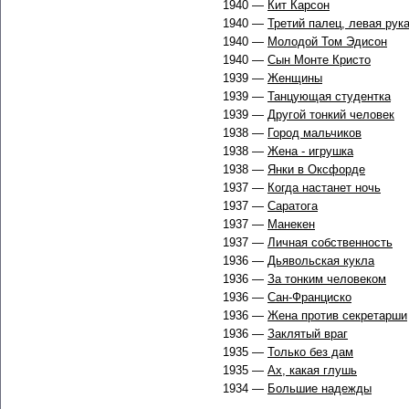
1940 —
Кит Карсон
1940 —
Третий палец, левая рук
1940 —
Молодой Том Эдисон
1940 —
Сын Монте Кристо
1939 —
Женщины
1939 —
Танцующая студентка
1939 —
Другой тонкий человек
1938 —
Город мальчиков
1938 —
Жена - игрушка
1938 —
Янки в Оксфорде
1937 —
Когда настанет ночь
1937 —
Саратога
1937 —
Манекен
1937 —
Личная собственность
1936 —
Дьявольская кукла
1936 —
За тонким человеком
1936 —
Сан-Франциско
1936 —
Жена против секретарши
1936 —
Заклятый враг
1935 —
Только без дам
1935 —
Ах, какая глушь
1934 —
Большие надежды