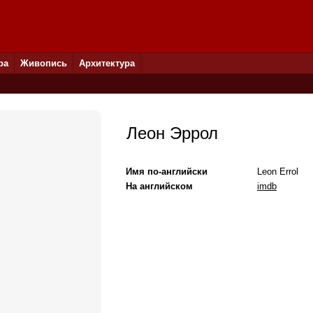
ра
Живопись
Архитектура
Леон Эррол
Имя по-английски
Leon Errol
На английском
imdb