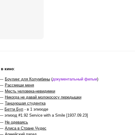
 в кино
:
 —
Боулинг для Колумбины
(
документальный фильм
)
 —
Рассмеши меня
 —
Месть человека-невидимки
 —
Никогда не давай молокососу передышки
 —
Танцующая студентка
 —
Бетти Буп
- в 1 эпизоде
— эпизод #1.92 Service with a Smile [1937.09.23]
 —
Не одеваясь
 —
Алиса в Стране Чудес
 —
Армейский парад