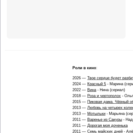
Роли в кино
:
2026 —
Твое сердце будет разби
2024 —
Красный 5
- Марина (сер
2022 —
Вина
- Нина (сериал)
2018 —
Роза и чертополох
- Ольг
2015 —
Пиковая дама. Чёрный о
2013 —
Любовь на четырех коле
2013 —
Мотыльки
- Марьяна (се
2011 —
Варенье из Сакуры
- На
2011 —
Дорогая моя доченька
2011 —
Семь майских дней
- Алё