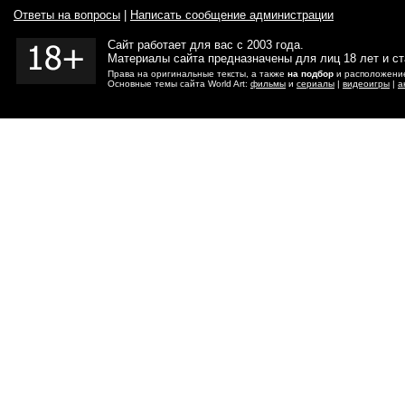
Ответы на вопросы
|
Написать сообщение администрации
Сайт работает для вас с 2003 года.
Материалы сайта предназначены для лиц 18 лет и с
Права на оригинальные тексты, а также
на подбор
и расположение
Основные темы сайта World Art:
фильмы
и
сериалы
|
видеоигры
|
а