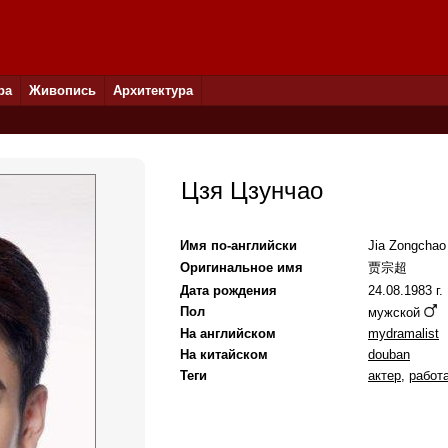
ра
Живопись
Архитектура
Цзя Цзунчао
Имя по-английски
Jia Zongchao
Оригинальное имя
贾宗超
Дата рождения
24.08.1983 г.
Пол
мужской
На английском
mydramalist
На китайском
douban
Теги
актер
,
работа