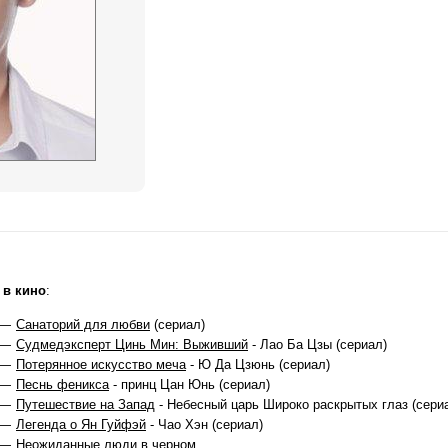
 в кино
:
 —
Санаторий для любви
(сериал)
 —
Судмедэксперт Цинь Мин: Выживший
- Лао Ба Цзы (сериал)
 —
Потерянное искусство меча
- Ю Да Цзюнь (сериал)
 —
Песнь феникса
- принц Цан Юнь (сериал)
 —
Путешествие на Запад
- Небесный царь Широко раскрытых глаз (сери
 —
Легенда о Ян Гуйфэй
- Чао Хэн (сериал)
 —
Неожиданные люди в черном