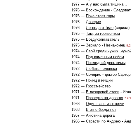
1977 —
А у нас была тишина...
1976 —
Восхождение
- Следоват
1976 —
Пока стоят горы
1976 —
Доверие
1976 —
Легенда о Тиле
(сериал)
1975 —
Там, за горизонтом
1975 —
Воздухоплаватель
1975 —
Зеркало
- Незнакомец
8.2
1974 —
Свой среди чужих, чужо
1974 —
Под каменным небом
1974 —
Последний день зимы
1972 —
Любить человека
1972 —
Солярис
- доктор Сартор
1972 —
Принц и нищий
1972 —
Гроссмейстер
1971 —
В лазоревой степи
- Игн
1971 —
Проверка на дорогах
7.9/
1968 —
Один шанс из тысячи
1968 —
В огне брода нет
1967 —
Анютина дорога
1966 —
Страсти по Андрею
- Ан