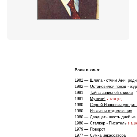
Роли в кино
:
1982 —
Шляпа
- отчим Ани, род
1982 —
Остановился поезд
- жу
1981 —
Тайна записной книжки
-
1981 —
Мужики!
7.1/10 (13)
1980 —
Сергей Иванович уходит
1980 —
Из жизни отдыхающих
1980 —
Двадцать шесть дней из
1980 —
Сталкер
- Писатель
8.3/10
1979 —
Поворот
1977 —
Сумка инкассатора