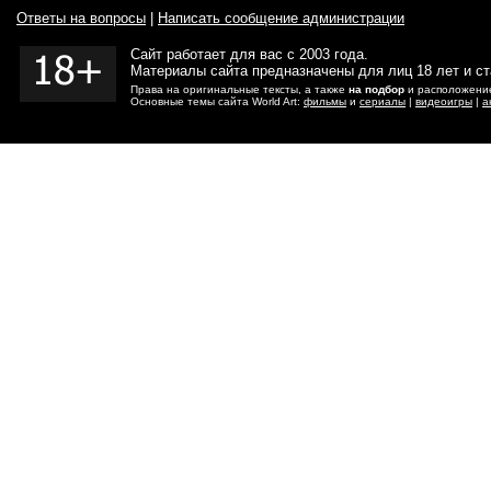
Ответы на вопросы
|
Написать сообщение администрации
Сайт работает для вас с 2003 года.
Материалы сайта предназначены для лиц 18 лет и с
Права на оригинальные тексты, а также
на подбор
и расположение
Основные темы сайта World Art:
фильмы
и
сериалы
|
видеоигры
|
а