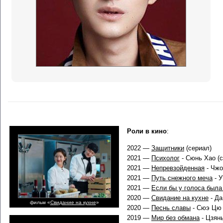
Роли в кино
:
2022 —
Защитники
(сериал)
2021 —
Психолог
- Сюнь Хао (с
2021 —
Непревзойденная
- Чжо
2021 —
Путь снежного меча
- У
2021 —
Если бы у голоса была
2020 —
Свидание на кухне
- Да
фильм «
Свидание на кухне
»
2020 —
Песнь славы
- Сюэ Цю 
2019 —
Мир без обмана
- Цзянь