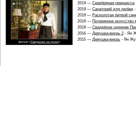
2019 —
Серебряная принцесса
2019 —
Санаторий для любви
-
2018 —
Расколотая битвой син
2018 —
Потерянное искусство 
2018 —
Свадебное одеяние Пр
2016 —
Девушка-вихрь 2
- Ян Ж
2015 —
Девушка-вихрь
- Ян Жу
фильм «
Свидание на кухне
»