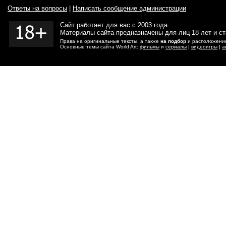
Ответы на вопросы
|
Написать сообщение администрации
Сайт работает для вас с 2003 года.
Материалы сайта предназначены для лиц 18 лет и с
Права на оригинальные тексты, а также
на подбор
и расположение
Основные темы сайта World Art:
фильмы
и
сериалы
|
видеоигры
|
а